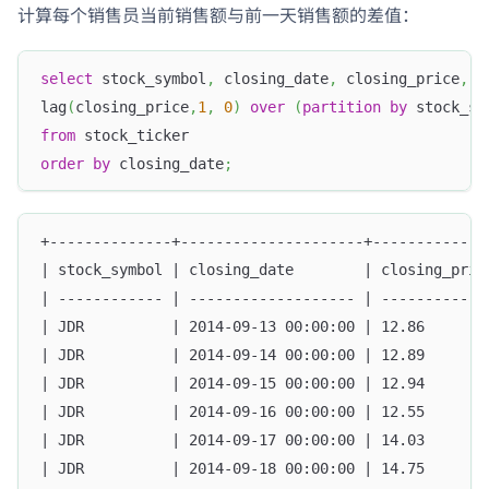
计算每个销售员当前销售额与前一天销售额的差值：
select
 stock_symbol
,
 closing_date
,
 closing_price
,
lag
(
closing_price
,
1
,
0
)
over
(
partition
by
 stock_sy
from
 stock_ticker   
order
by
 closing_date
;
+--------------+---------------------+-------------
| stock_symbol | closing_date        | closing_pric
| ------------ | ------------------- | ------------
| JDR          | 2014-09-13 00:00:00 | 12.86       
| JDR          | 2014-09-14 00:00:00 | 12.89       
| JDR          | 2014-09-15 00:00:00 | 12.94       
| JDR          | 2014-09-16 00:00:00 | 12.55       
| JDR          | 2014-09-17 00:00:00 | 14.03       
| JDR          | 2014-09-18 00:00:00 | 14.75       