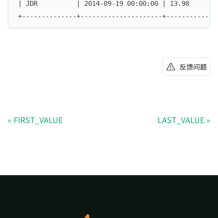
| JDR          | 2014-09-19 00:00:00 | 13.98       
+--------------+---------------------+-------------
反馈问题
FIRST_VALUE
LAST_VALUE