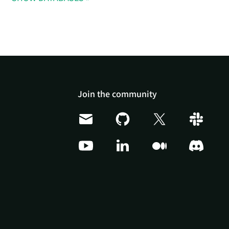
Join the community
Doris Summit 26
↗
October 21–22 · Virtual
event