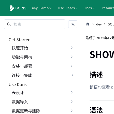
Why Doris
Use Cases
Docs
Resour
dev
SQ
最后
于
2025年12
Get Started
快速开始
SHOW
功能与架构
安装与部署
描述
连接与集成
Use Doris
该语句查看 d
表设计
数据导入
语法
数据更新与删除