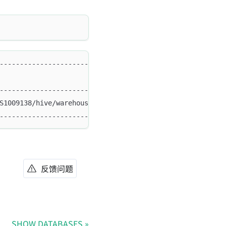
-----------------------------------+                    
                                   |                    
-----------------------------------+                    
S1009138/hive/warehouse/hdfs_text' |                    
-----------------------------------+  
反馈问题
SHOW DATABASES