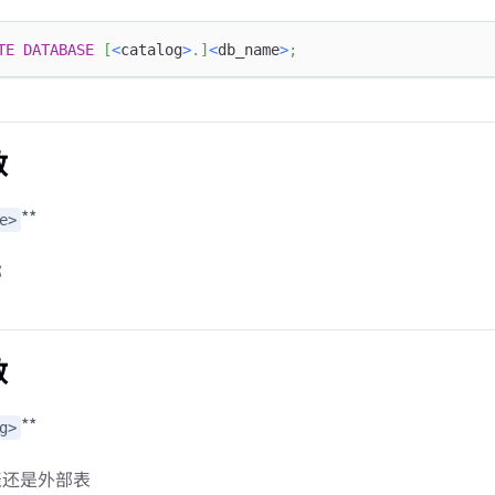
TE
DATABASE
[
<
catalog
>
.
]
<
db_name
>
;
数
**
e>
称
数
**
g>
表还是外部表