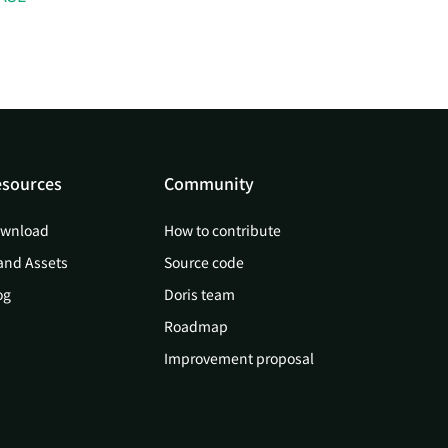
sources
Community
wnload
How to contribute
and Assets
Source code
og
Doris team
Roadmap
Improvement proposal