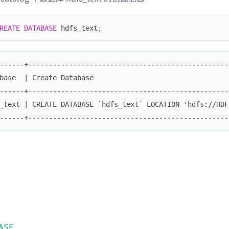
REATE
DATABASE
 hdfs_text
;
------+-------------------------------------------------
base  | Create Database                                 
------+-------------------------------------------------
_text | CREATE DATABASE `hdfs_text` LOCATION 'hdfs://HDF
------+-------------------------------------------------
ASE