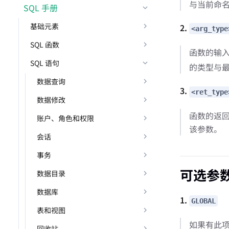
与当前命
SQL 手册
基础元素
2.
<arg_type
SQL 函数
函数的输
SQL 语句
的类型与
数据查询
3.
<ret_type
数据修改
函数的返
账户、角色和权限
该参数。
会话
事务
可选参
数据目录
数据库
1.
GLOBAL
表和视图
如果有此
回收站