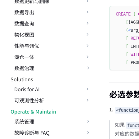
数据更新与删除
数据导出
CREATE
[
[
{AGG
数据查询
(
<
arg
物化视图
[
RET
性能与调优
[
 INT
[
WIT
湖仓一体
[
 PRO
数据治理
Solutions
Doris for AI
必选参
可观测性分析
1.
Operate & Maintain
<function
系统管理
如果
func
故障诊断与 FAQ
对应的数