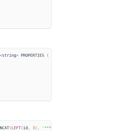
<
string
>
 PROPERTIES 
(
NCAT
(
LEFT
(
id
,
3
)
,
'****'
,
RIGHT
(
id
,
4
)
)
;