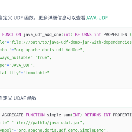
自定义 UDF 函数，更多详细信息可以查看
JAVA-UDF
FUNCTION
 java_udf_add_one
(
int
)
RETURNS
int
 PROPERTIES 
(
le"
=
"file:///path/to/java-udf-demo-jar-with-dependencies
mbol"
=
"org.apache.doris.udf.AddOne"
,
ways_nullable"
=
"true"
,
pe"
=
"JAVA_UDF"
,
latility"
=
"immutable"
定义 UDAF 函数
 AGGREGATE 
FUNCTION
 simple_sum
(
INT
)
RETURNS
INT
 PROPERTI
ile"
=
"file:///pathTo/java-udaf.jar"
,
ymbol"
=
"org.apache.doris.udf.demo.SimpleDemo"
,