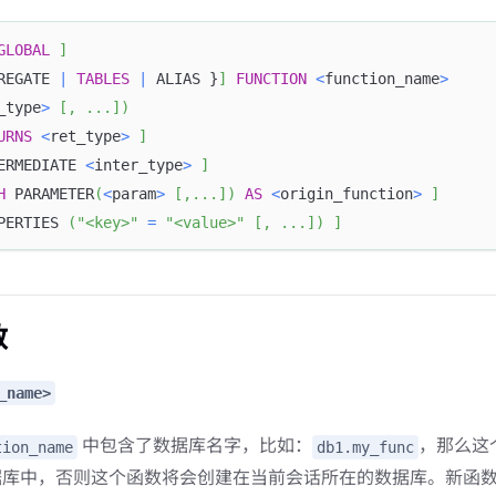
GLOBAL
]
REGATE 
|
TABLES
|
 ALIAS }
]
FUNCTION
<
function_name
>
_type
>
[
,
.
.
.
]
)
URNS
<
ret_type
>
]
ERMEDIATE 
<
inter_type
>
]
H
 PARAMETER
(
<
param
>
[
,
.
.
.
]
)
AS
<
origin_function
>
]
PERTIES 
(
"<key>"
=
"<value>"
[
,
.
.
.
]
)
]
数
_name>
中包含了数据库名字，比如：
，那么这
tion_name
db1.my_func
据库中，否则这个函数将会创建在当前会话所在的数据库。新函