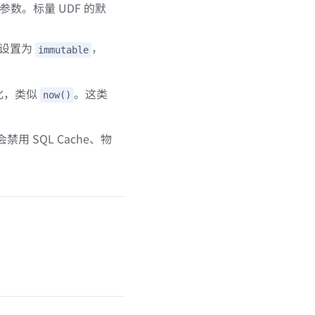
参数。标量 UDF 的默
议设置为
，
immutable
化，类似
。这类
now()
用 SQL Cache、物