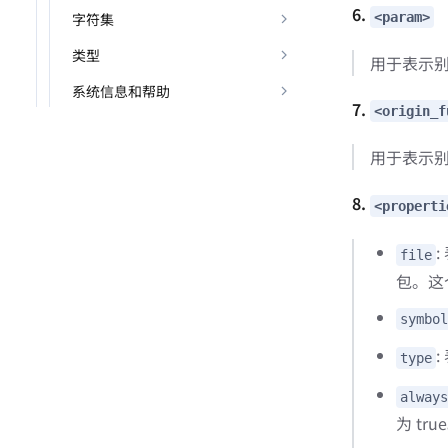
6.
<param>
字符集
类型
用于表示
系统信息和帮助
7.
<origin_f
用于表示
8.
<properti
:
file
包。这
symbol
:
type
always
为 tru