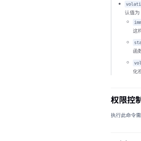
volati
认值为
im
这
st
函数
vo
化
权限控
执行此命令