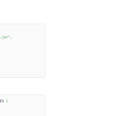
.jar"
,
ES 
(