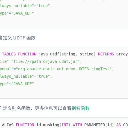
lways_nullable"
=
"true"
,
ype"
=
"JAVA_UDF"
定义 UDTF 函数
TABLES
FUNCTION
 java_utdf
(
string
,
 string
)
RETURNS
 array
ile"
=
"file:///pathTo/java-udaf.jar"
,
ymbol"
=
"org.apache.doris.udf.demo.UDTFStringTest"
,
lways_nullable"
=
"true"
,
ype"
=
"JAVA_UDF"
自定义别名函数，更多信息可以查看
别名函数
 ALIAS 
FUNCTION
 id_masking
(
INT
)
WITH
 PARAMETER
(
id
)
AS
 CO