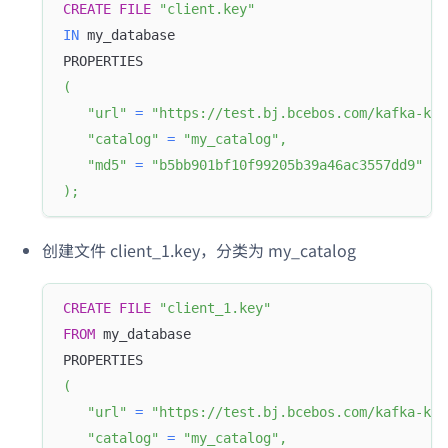
CREATE
FILE
"client.key"
IN
 my_database
PROPERTIES
(
"url"
=
"https://test.bj.bcebos.com/kafka-key
"catalog"
=
"my_catalog"
,
"md5"
=
"b5bb901bf10f99205b39a46ac3557dd9"
)
;
创建文件 client_1.key，分类为 my_catalog
CREATE
FILE
"client_1.key"
FROM
 my_database
PROPERTIES
(
"url"
=
"https://test.bj.bcebos.com/kafka-key
"catalog"
=
"my_catalog"
,