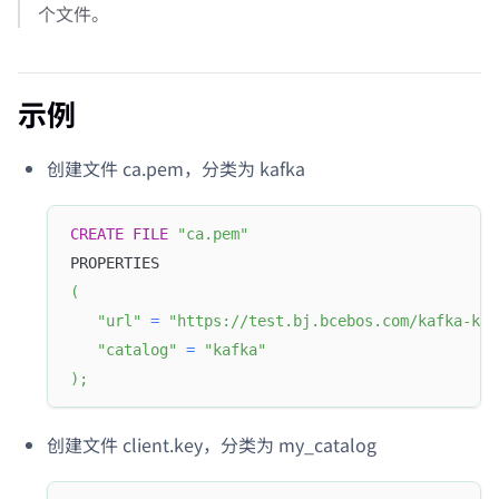
个文件。
示例
创建文件 ca.pem，分类为 kafka
CREATE
FILE
"ca.pem"
PROPERTIES
(
"url"
=
"https://test.bj.bcebos.com/kafka-key
"catalog"
=
"kafka"
)
;
创建文件 client.key，分类为 my_catalog