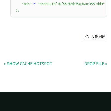
"md5"
=
"b5bb901bf10f99205b39a46ac3557dd9"
)
;
反馈问题
SHOW CACHE HOTSPOT
DROP FILE