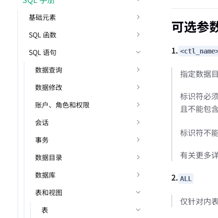
基础元素
可选参
SQL 函数
1.
SQL 语句
<ctl_name
数据查询
指定数据
数据修改
标识符必须
账户、角色和权限
且不能包
会话
标识符不
事务
有关更多
数据目录
数据库
2.
ALL
表和视图
仅针对内表
表