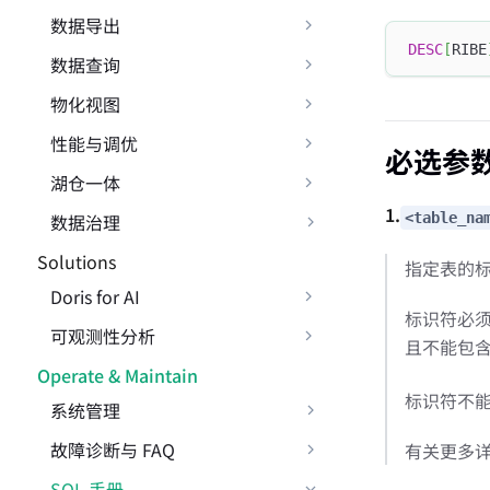
数据导出
DESC
[
RIBE
数据查询
物化视图
性能与调优
必选参
湖仓一体
1.
数据治理
<table_na
Solutions
指定表的标
Doris for AI
标识符必须
可观测性分析
且不能包
Operate & Maintain
标识符不
系统管理
故障诊断与 FAQ
有关更多
SQL 手册