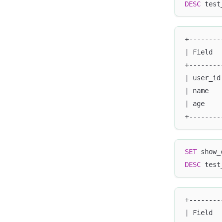
DESC
 test
+--------
| Field  
+--------
| user_id
| name   
| age    
+--------
SET
 show_
DESC
 test
+--------
| Field  