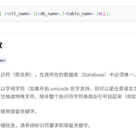
]
[
<
ctl_name
>
.
]
[
<
db_name
>
.
]
<
table_name
>
[
ALL
]
;
数
me>
识符（即名称），在其所在的数据库（Database）中必须唯一
以字母字符（如果开启 unicode 名字支持，则可以是任意语
含空格或特殊字符，除非整个标识符字符串用反引号括起来（例
能使用保留关键字。
详细信息，请参阅标识符要求和保留关键字。