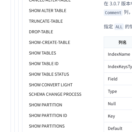
在 3.0.7
SHOW ALTER TABLE
列
Comment
TRUNCATE-TABLE
指定
的
ALL
DROP-TABLE
SHOW-CREATE-TABLE
列名
SHOW TABLES
IndexName
SHOW TABLE ID
IndexKeysT
SHOW TABLE STATUS
Field
SHOW CONVERT LIGHT
Type
SCHEMA CHANGE PROCESS
Null
SHOW PARTITION
SHOW PARTITION ID
Key
SHOW PARTITIONS
Default