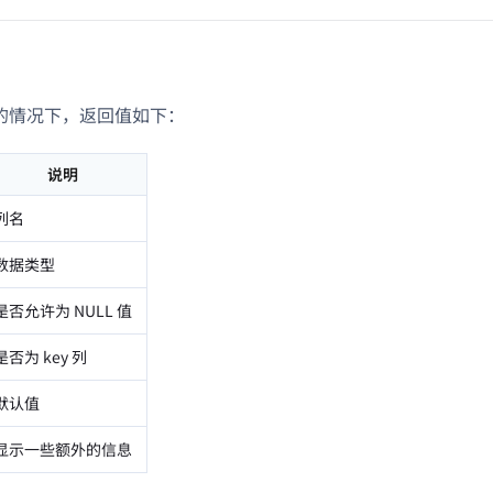
的情况下，返回值如下：
说明
列名
数据类型
是否允许为 NULL 值
是否为 key 列
默认值
显示一些额外的信息