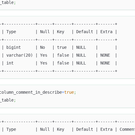
_table
;
-+-------------+------+-------+---------+-------+
 | Type        | Null | Key   | Default | Extra |
-+-------------+------+-------+---------+-------+
 | bigint      | No   | true  | NULL    |       |
 | varchar(20) | Yes  | false | NULL    | NONE  |
 | int         | Yes  | false | NULL    | NONE  |
-+-------------+------+-------+---------+-------+
column_comment_in_describe
=
true
;
_table
;
-+-------------+------+-------+---------+-------+-------
 | Type        | Null | Key   | Default | Extra | Commen