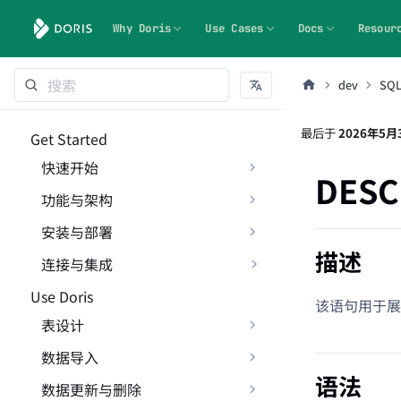
Why Doris
Use Cases
Docs
Resour
dev
SQ
最后
于
2026年5月
Get Started
快速开始
DESC
功能与架构
安装与部署
描述
连接与集成
Use Doris
该语句用于展示指
表设计
数据导入
语法
数据更新与删除