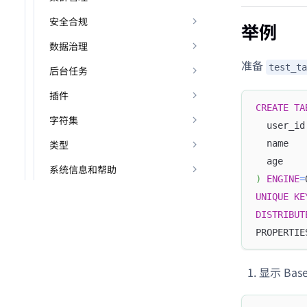
安全合规
举例
数据治理
准备
test_ta
后台任务
插件
CREATE
TA
字符集
  user_id
  name   
类型
  age    
系统信息和帮助
)
ENGINE
=
UNIQUE
KE
DISTRIBUT
PROPERTIE
显示 Base