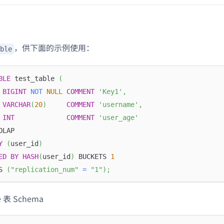
，供下面的示例使用：
ble
BLE
 test_table 
(
 
BIGINT
NOT
NULL
COMMENT
'Key1'
,
 
VARCHAR
(
20
)
COMMENT
'username'
,
 
INT
COMMENT
'user_age'
OLAP
Y
(
user_id
)
ED
BY
HASH
(
user_id
)
 BUCKETS 
1
S 
(
"replication_num"
=
"1"
)
;
 表 Schema