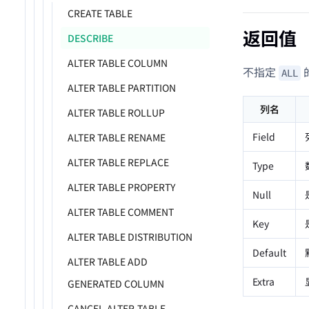
CREATE TABLE
返回值
DESCRIBE
ALTER TABLE COLUMN
不指定
ALL
ALTER TABLE PARTITION
列名
ALTER TABLE ROLLUP
Field
ALTER TABLE RENAME
ALTER TABLE REPLACE
Type
ALTER TABLE PROPERTY
Null
ALTER TABLE COMMENT
Key
ALTER TABLE DISTRIBUTION
Default
ALTER TABLE ADD
Extra
GENERATED COLUMN
CANCEL-ALTER-TABLE