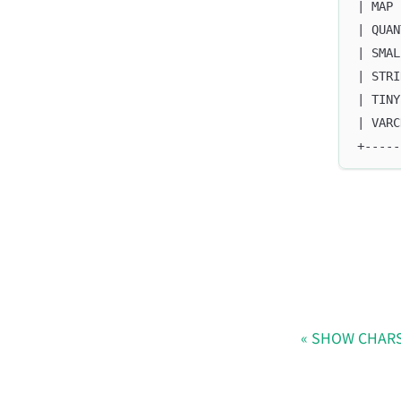
| MAP 
| QUAN
| SMAL
| STRI
| TINY
| VARC
+-----
SHOW CHAR