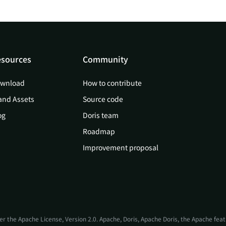
sources
Community
wnload
How to contribute
and Assets
Source code
og
Doris team
Roadmap
Improvement proposal
er the
Apache License, Version 2.0
. Apache, Doris, Apache Doris, the Apache fe