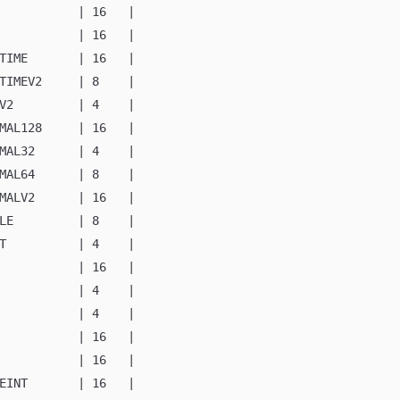
           | 16   |
           | 16   |
TIME       | 16   |
TIMEV2     | 8    |
V2         | 4    |
MAL128     | 16   |
MAL32      | 4    |
MAL64      | 8    |
MALV2      | 16   |
LE         | 8    |
T          | 4    |
           | 16   |
           | 4    |
           | 4    |
           | 16   |
           | 16   |
EINT       | 16   |