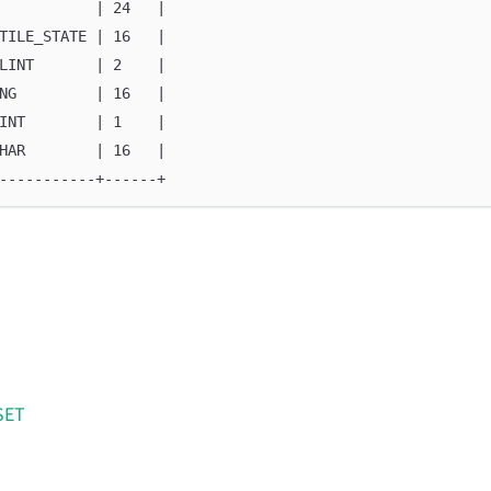
           | 24   |
TILE_STATE | 16   |
LINT       | 2    |
NG         | 16   |
INT        | 1    |
HAR        | 16   |
-----------+------+
SET