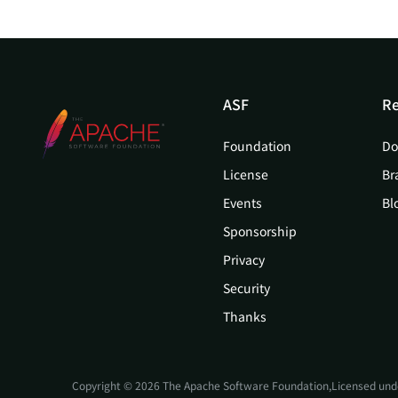
ASF
Re
Foundation
Do
License
Br
Events
Bl
Sponsorship
Privacy
Security
Thanks
Copyright © 2026 The Apache Software Foundation,Licensed und