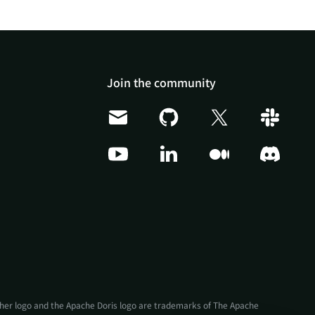
Join the community
Doris Summit 26
↗
October 21–22 · Virtual
event
↗
ather logo and the Apache Doris logo are trademarks of The Apache