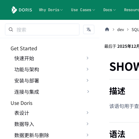
Why Doris
Use Cases
Docs
Resour
dev
SQ
最后
于
2025年12
Get Started
快速开始
SHOW
功能与架构
安装与部署
描述
连接与集成
Use Doris
该语句用于查看
表设计
数据导入
语法
数据更新与删除