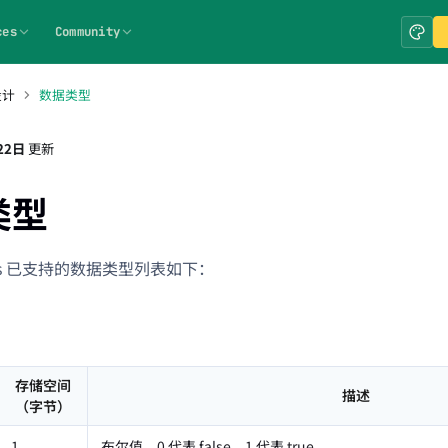
ces
Community
设计
数据类型
22日
更新
类型
oris 已支持的数据类型列表如下：
存储空间
描述
（字节）
1
布尔值，0 代表 false，1 代表 true。