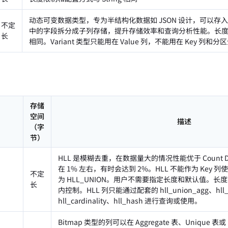
动态可变数据类型，专为半结构化数据如 JSON 设计，可以存入任意
不定
中的字段拆分成子列存储，提升存储效率和查询分析性能。长度限制
长
相同。Variant 类型只能用在 Value 列，不能用在 Key 列和
存储
空间
描述
（字
节）
HLL 是模糊去重，在数据量大的情况性能优于 Count Di
在 1% 左右，有时会达到 2%。HLL 不能作为 Key
不定
为 HLL_UNION。用户不需要指定长度和默认值。
长
内控制。HLL 列只能通过配套的 hll_union_agg、hll_
hll_cardinality、hll_hash 进行查询或使用。
Bitmap 类型的列可以在 Aggregate 表、Unique 表或