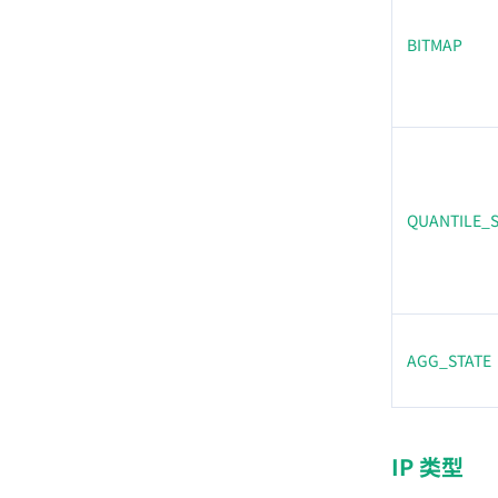
BITMAP
QUANTILE_S
AGG_STATE
IP 类型