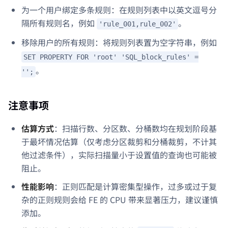
为一个用户绑定多条规则：在规则列表中以英文逗号分
隔所有规则名，例如
。
'rule_001,rule_002'
移除用户的所有规则：将规则列表置为空字符串，例如
SET PROPERTY FOR 'root' 'SQL_block_rules' =
。
'';
注意事项
估算方式
：扫描行数、分区数、分桶数均在规划阶段基
于最坏情况估算（仅考虑分区裁剪和分桶裁剪，不计其
他过滤条件），实际扫描量小于设置值的查询也可能被
阻止。
性能影响
：正则匹配是计算密集型操作，过多或过于复
杂的正则规则会给 FE 的 CPU 带来显著压力，建议谨慎
添加。