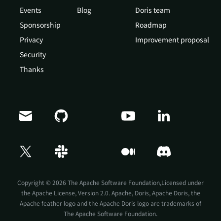
Events
Blog
Doris team
Sponsorship
Roadmap
Privacy
Improvement proposal
Security
Thanks
Doris Summit 26
↗
October 21–22 · Virtual event
Copyright © 2026 The Apache Software Foundation,Licensed under
the
Apache License, Version 2.0
. Apache, Doris, Apache Doris, the
Apache feather logo and the Apache Doris logo are trademarks of
The Apache Software Foundation.