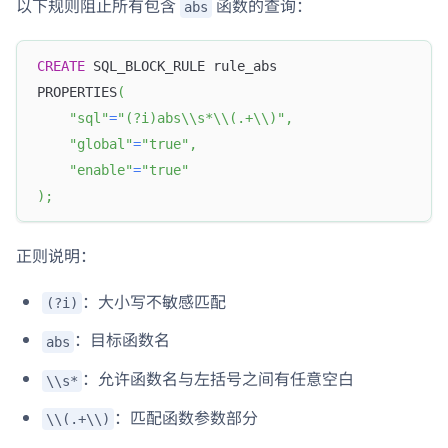
以下规则阻止所有包含
函数的查询：
abs
CREATE
 SQL_BLOCK_RULE rule_abs
PROPERTIES
(
"sql"
=
"(?i)abs\\s*\\(.+\\)"
,
"global"
=
"true"
,
"enable"
=
"true"
)
;
正则说明：
：大小写不敏感匹配
(?i)
：目标函数名
abs
：允许函数名与左括号之间有任意空白
\\s*
：匹配函数参数部分
\\(.+\\)