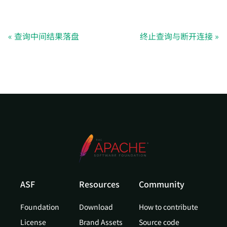
查询中间结果落盘
终止查询与断开连接
ASF
Resources
Community
Foundation
Download
How to contribute
License
Brand Assets
Source code