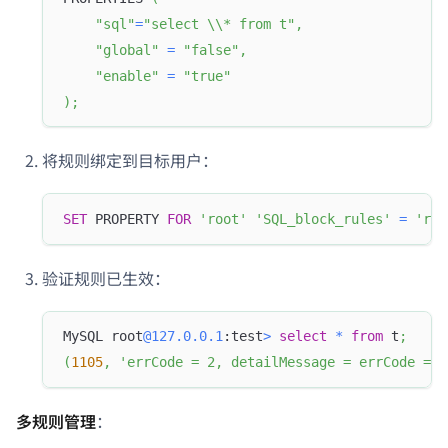
"sql"
=
"select \\* from t"
,
"global"
=
"false"
,
"enable"
=
"true"
)
;
将规则绑定到目标用户：
SET
 PROPERTY 
FOR
'root'
'SQL_block_rules'
=
'rul
验证规则已生效：
MySQL root
@127.0.0.1
:test
>
select
*
from
 t
;
(
1105
,
'errCode = 2, detailMessage = errCode = 2
多规则管理
：