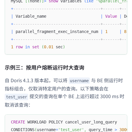
MySQL 
[
(
none
)
]
>
show
 variables 
like
'%parallel_frag
+
-------------------------------------+-------+----
|
 Variable_name                       
|
Value
|
 Def
+
-------------------------------------+-------+----
|
 parallel_fragment_exec_instance_num 
|
1
|
8
+
-------------------------------------+-------+----
1
row
in
set
(
0.01
 sec
)
示例三：按用户熔断运行时大查询
自 Doris 4.1.3 版本起，可以将
与 BE 侧运行时
username
指标组合，仅取消特定用户的查询。以下策略会在
提交的查询在单个 BE 上运行超过 3000 ms 时
test_user
取消该查询：
CREATE
 WORKLOAD POLICY cancel_user_long_query
CONDITIONS
(
username
=
'test_user'
,
 query_time 
>
3000
)