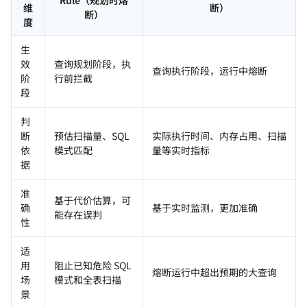
维
断）
断）
度
生
效
查询规划阶段，执
查询执行阶段，运行中熔断
阶
行前拦截
段
判
断
预估扫描量、SQL
实际执行时间、内存占用、扫描
依
模式匹配
量等实时指标
据
准
基于代价估算，可
确
基于实时监测，更加准确
能存在误判
性
适
用
阻止已知危险 SQL
熔断运行中超出预期的大查询
场
模式和全表扫描
景