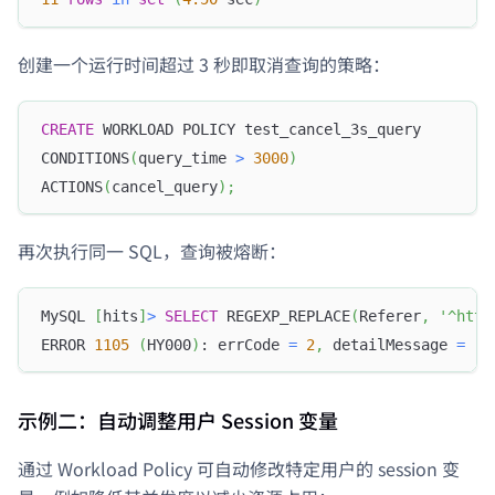
创建一个运行时间超过 3 秒即取消查询的策略：
CREATE
 WORKLOAD POLICY test_cancel_3s_query
CONDITIONS
(
query_time 
>
3000
)
ACTIONS
(
cancel_query
)
;
再次执行同一 SQL，查询被熔断：
MySQL 
[
hits
]
>
SELECT
 REGEXP_REPLACE
(
Referer
,
'^http
ERROR 
1105
(
HY000
)
: errCode 
=
2
,
 detailMessage 
=
(
1
示例二：自动调整用户 Session 变量
通过 Workload Policy 可自动修改特定用户的 session 变