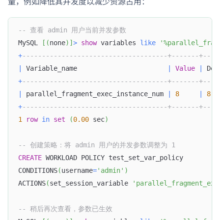
量，例如降低其并发度以减少资源占用：
-- 查看 admin 用户当前并发参数
MySQL 
[
(
none
)
]
>
show
 variables 
like
'%parallel_frag
+
-------------------------------------+-------+----
|
 Variable_name                       
|
Value
|
 Def
+
-------------------------------------+-------+----
|
 parallel_fragment_exec_instance_num 
|
8
|
8
+
-------------------------------------+-------+----
1
row
in
set
(
0.00
 sec
)
-- 创建策略：将 admin 用户的并发参数调整为 1
CREATE
 WORKLOAD POLICY test_set_var_policy
CONDITIONS
(
username
=
'admin'
)
ACTIONS
(
set_session_variable 
'parallel_fragment_exe
-- 稍后再次查看，参数已生效