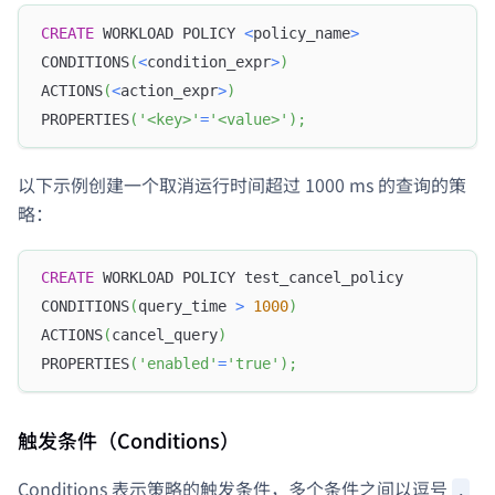
CREATE
 WORKLOAD POLICY 
<
policy_name
>
CONDITIONS
(
<
condition_expr
>
)
ACTIONS
(
<
action_expr
>
)
PROPERTIES
(
'<key>'
=
'<value>'
)
;
以下示例创建一个取消运行时间超过 1000 ms 的查询的策
略：
CREATE
 WORKLOAD POLICY test_cancel_policy
CONDITIONS
(
query_time 
>
1000
)
ACTIONS
(
cancel_query
)
PROPERTIES
(
'enabled'
=
'true'
)
;
触发条件（Conditions）
Conditions 表示策略的触发条件，多个条件之间以逗号
,