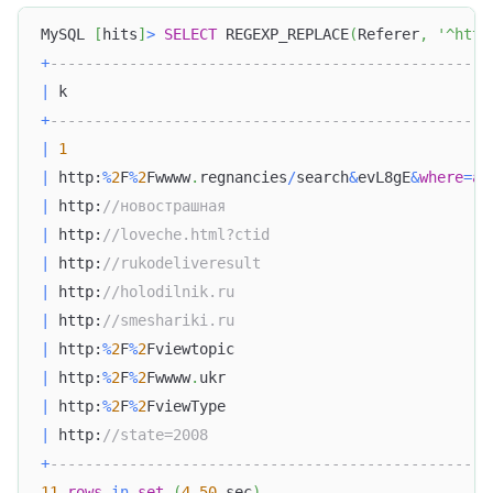
MySQL 
[
hits
]
>
SELECT
 REGEXP_REPLACE
(
Referer
,
'^http
+
--------------------------------------------------
|
 k                                                
+
--------------------------------------------------
|
1
|
 http:
%
2
F
%
2
Fwwww
.
regnancies
/
search
&
evL8gE
&
where
=
al
|
 http:
//новострашная                              
|
 http:
//loveche.html?ctid                         
|
 http:
//rukodeliveresult                          
|
 http:
//holodilnik.ru                             
|
 http:
//smeshariki.ru                             
|
 http:
%
2
F
%
2
Fviewtopic                             
|
 http:
%
2
F
%
2
Fwwww
.
ukr                              
|
 http:
%
2
F
%
2
FviewType                              
|
 http:
//state=2008                                
+
--------------------------------------------------
11
rows
in
set
(
4.50
 sec
)