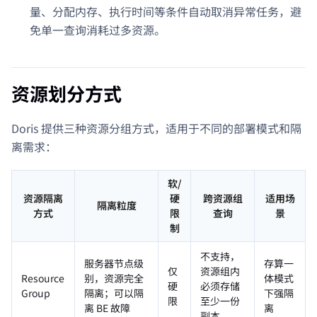
量、分配内存、执行时间等条件自动取消异常任务，避
免单一查询消耗过多资源。
资源划分方式
Doris 提供三种资源分组方式，适用于不同的部署模式和隔
离需求：
软/
资源隔离
硬
跨资源组
适用场
隔离粒度
方式
限
查询
景
制
不支持，
服务器节点级
存算一
仅
资源组内
Resource
别，资源完全
体模式
硬
必须存储
Group
隔离；可以隔
下强隔
限
至少一份
离 BE 故障
离
副本