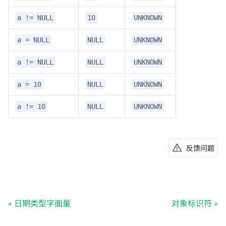
a != NULL
10
UNKNOWN
a = NULL
NULL
UNKNOWN
a != NULL
NULL
UNKNOWN
a = 10
NULL
UNKNOWN
a != 10
NULL
UNKNOWN
反馈问题
日期类型字面量
对象标识符