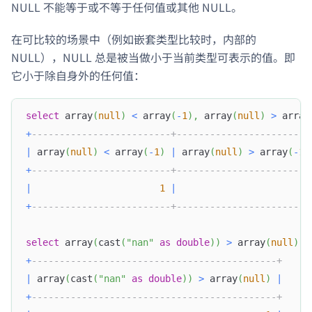
NULL 不能等于或不等于任何值或其他 NULL。
在可比较的场景中（例如嵌套类型比较时，内部的
NULL），NULL 总是被当做小于当前类型可表示的值。即
它小于除自身外的任何值：
select
 array
(
null
)
<
 array
(
-
1
)
,
 array
(
null
)
>
 array
+
-------------------------+------------------------
|
 array
(
null
)
<
 array
(
-
1
)
|
 array
(
null
)
>
 array
(
-
1
)
+
-------------------------+------------------------
|
1
|
0
+
-------------------------+------------------------
select
 array
(
cast
(
"nan"
as
double
)
)
>
 array
(
null
)
;
+
--------------------------------------------+
|
 array
(
cast
(
"nan"
as
double
)
)
>
 array
(
null
)
|
+
--------------------------------------------+