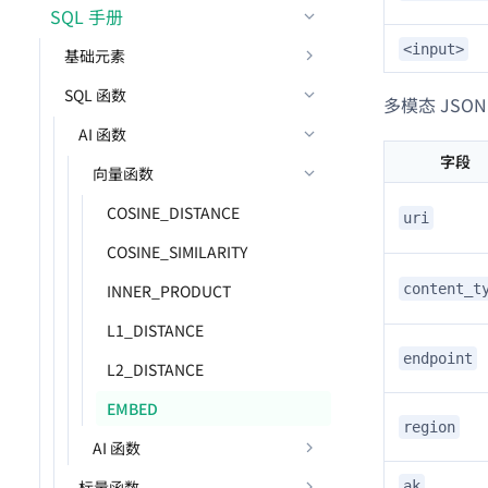
SQL 手册
<input>
基础元素
SQL 函数
多模态 JSO
AI 函数
字段
向量函数
COSINE_DISTANCE
uri
COSINE_SIMILARITY
INNER_PRODUCT
content_t
L1_DISTANCE
endpoint
L2_DISTANCE
EMBED
region
AI 函数
标量函数
ak