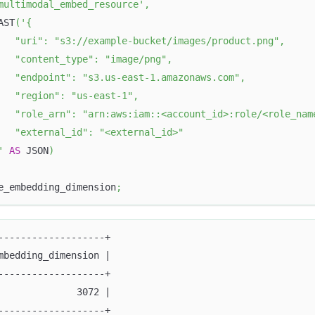
multimodal_embed_resource'
,
AST
(
'{
   "uri": "s3://example-bucket/images/product.png",
   "content_type": "image/png",
   "endpoint": "s3.us-east-1.amazonaws.com",
   "region": "us-east-1",
   "role_arn": "arn:aws:iam::<account_id>:role/<role_nam
   "external_id": "<external_id>"
'
AS
 JSON
)
e_embedding_dimension
;
-------------------+
mbedding_dimension |
-------------------+
              3072 |
-------------------+