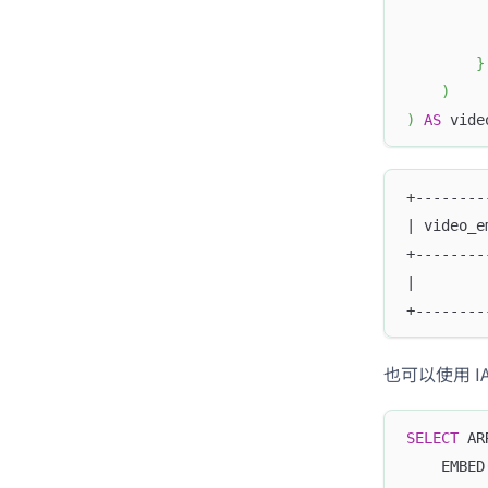
         
         
        }
)
)
AS
 vide
+--------
| video_e
+--------
|        
+--------
也可以使用 I
SELECT
 AR
    EMBED