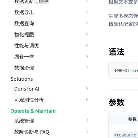
数据更新与删除
根据文本或多
数据导出
生成多模态嵌
数据查询
请确认配置的 A
物化视图
性能与调优
语法
湖仓一体
数据治理
EMBED
(
[
<
r
Solutions
Doris for AI
可观测性分析
参数
Operate & Maintain
参数
系统管理
故障诊断与 FAQ
<resource