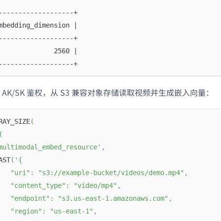
-------------------+
mbedding_dimension |
-------------------+
              2560 |
-------------------+
AK/SK 鉴权，从 S3 兼容对象存储读取视频并生成嵌入向量：
RAY_SIZE
(
(
multimodal_embed_resource'
,
AST
(
'{
   "uri": "s3://example-bucket/videos/demo.mp4",
   "content_type": "video/mp4",
   "endpoint": "s3.us-east-1.amazonaws.com",
   "region": "us-east-1",