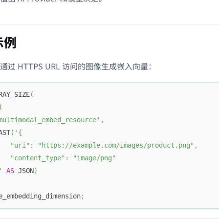
示例
过 HTTPS URL 访问的图像生成嵌入向量：
RAY_SIZE
(
(
multimodal_embed_resource'
,
AST
(
'{
   "uri": "https://example.com/images/product.png",
   "content_type": "image/png"
'
AS
 JSON
)
e_embedding_dimension
;