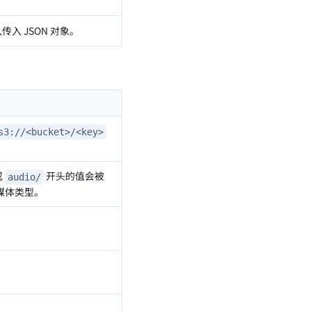
 JSON 对象。
s3://<bucket>/<key>
或
开头的值会被
audio/
的媒体类型。