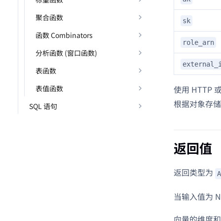
聚合函数
sk
函数 Combinators
role_arn
分析函数 (窗口函数)
external_
表函数
表值函数
使用 HTTP 
根据对象存储凭
SQL 语句
返回值
返回类型为
A
当输入值为 NU
向量的维度和值由