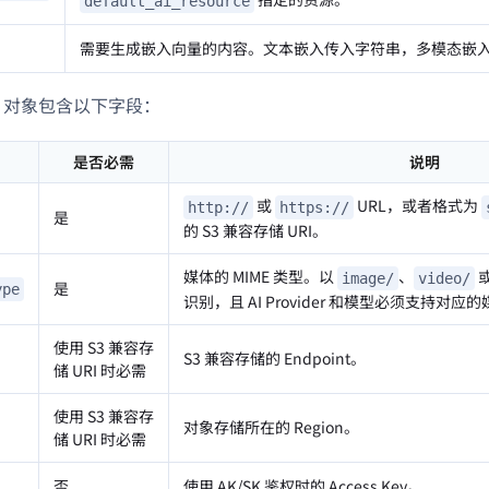
default_ai_resource
需要生成嵌入向量的内容。文本嵌入传入字符串，多模态嵌入传入
N 对象包含以下字段：
是否必需
说明
或
URL，或者格式为
http://
https://
是
的 S3 兼容存储 URI。
媒体的 MIME 类型。以
、
image/
video/
是
ype
识别，且 AI Provider 和模型必须支持对应
使用 S3 兼容存
S3 兼容存储的 Endpoint。
储 URI 时必需
使用 S3 兼容存
对象存储所在的 Region。
储 URI 时必需
否
使用 AK/SK 鉴权时的 Access Key。