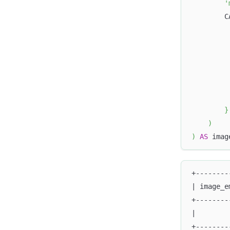
'
        C
         
         
         
         
         
         
        }
)
)
AS
 imag
+--------
| image_e
+--------
|        
+--------