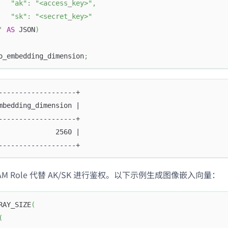
   "ak": "<access_key>",
   "sk": "<secret_key>"
'
AS
 JSON
)
o_embedding_dimension
;
-------------------+
mbedding_dimension |
-------------------+
              2560 |
-------------------+
AM Role 代替 AK/SK 进行鉴权。以下示例生成图像嵌入向量：
RAY_SIZE
(
(