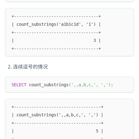
+----------------------------------+
| count_substrings('a1b1c1d', '1') |
+----------------------------------+
|                                3 |
+----------------------------------+
连续逗号的情况
SELECT
 count_substrings
(
',,a,b,c,'
,
','
)
;
+-----------------------------------+
| count_substrings(',,a,b,c,', ',') |
+-----------------------------------+
|                                 5 |
+-----------------------------------+