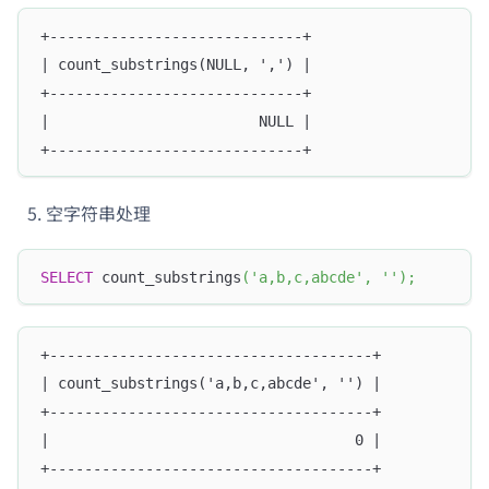
+-----------------------------+
| count_substrings(NULL, ',') |
+-----------------------------+
|                        NULL |
+-----------------------------+
空字符串处理
SELECT
 count_substrings
(
'a,b,c,abcde'
,
''
)
;
+-------------------------------------+
| count_substrings('a,b,c,abcde', '') |
+-------------------------------------+
|                                   0 |
+-------------------------------------+