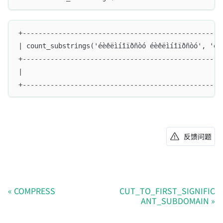
+--------------------------------------------------
| count_substrings('éèêëìíîïðñòó éèêëìíîïðñòó', 'éè
+--------------------------------------------------
|                                                  
+--------------------------------------------------
反馈问题
COMPRESS
CUT_TO_FIRST_SIGNIFIC
ANT_SUBDOMAIN