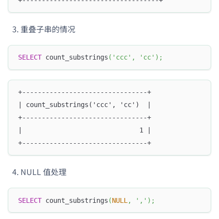
重叠子串的情况
SELECT
 count_substrings
(
'ccc'
,
'cc'
)
;
+--------------------------------+
| count_substrings('ccc', 'cc')  |
+--------------------------------+
|                              1 |
+--------------------------------+
NULL 值处理
SELECT
 count_substrings
(
NULL
,
','
)
;