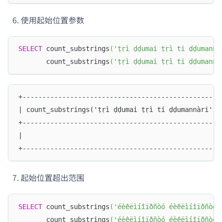
使用起始位置参数
SELECT
 count_substrings
(
'ṭṛì ḍḍumai ṭṛì ti ḍḍumannà
       count_substrings
(
'ṭṛì ḍḍumai ṭṛì ti ḍḍumannà
+--------------------------------------------------
| count_substrings('ṭṛì ḍḍumai ṭṛì ti ḍḍumannàri', 
+--------------------------------------------------
|                                                  
+--------------------------------------------------
起始位置超出范围
SELECT
 count_substrings
(
'éèêëìíîïðñòó éèêëìíîïðñòó'
       count_substrings
(
'éèêëìíîïðñòó éèêëìíîïðñòó'