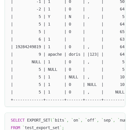
|          -1 | 1      | 0     | ,     |       50 |
|          -2 | 1      | 0     |       |       64 |
|           5 | Y      | N     | ,     |        5 |
|           5 | 1      | 0     |       |       64 |
|           5 |        | 0     |       |       65 |
|           6 | 1      |       |       |       63 |
| 19284249819 | 1      | 0     | ,     |       64 |
|           9 | apache | doris | |123| |       64 |
|        NULL | 1      | 0     | ,     |        5 |
|           5 | NULL   | 0     |       |        5 |
|           5 | 1      | NULL  | ,     |       10 |
|           5 | 1      | 0     | NULL  |       10 |
|           5 | 1      | 0     | ,     |     NULL |
+-------------+--------+-------+-------+----------+
SELECT
 EXPORT_SET
(
`
bits
`
,
`
on
`
,
`
off
`
,
`
sep
`
,
`
num_
FROM
`
test_export_set
`
;