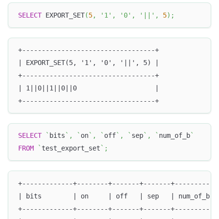
SELECT
 EXPORT_SET
(
5
,
'1'
,
'0'
,
'||'
,
5
)
;
+----------------------------------+
| EXPORT_SET(5, '1', '0', '||', 5) |
+----------------------------------+
| 1||0||1||0||0                    |
+----------------------------------+
SELECT
`
bits
`
,
`
on
`
,
`
off
`
,
`
sep
`
,
`
num_of_b
`
FROM
`
test_export_set
`
;
+-------------+--------+-------+-------+----------+
| bits        | on     | off   | sep   | num_of_b |
+-------------+--------+-------+-------+----------+