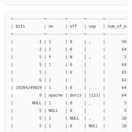
+-------------+--------+-------+-------+----------+
| bits        | on     | off   | sep   | num_of_b |
+-------------+--------+-------+-------+----------+
|          -1 | 1      | 0     | ,     |       50 |
|          -2 | 1      | 0     |       |       64 |
|           5 | Y      | N     | ,     |        5 |
|           5 | 1      | 0     |       |       64 |
|           5 |        | 0     |       |       65 |
|           6 | 1      |       |       |       63 |
| 19284249819 | 1      | 0     | ,     |       64 |
|           9 | apache | doris | |123| |       64 |
|        NULL | 1      | 0     | ,     |        5 |
|           5 | NULL   | 0     |       |        5 |
|           5 | 1      | NULL  | ,     |       10 |
|           5 | 1      | 0     | NULL  |       10 |