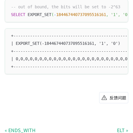
-- out of bound, the bits will be set to -2^63
SELECT
 EXPORT_SET
(
-
184467440737095516161
,
'1'
,
'0'
)
+--------------------------------------------------
| EXPORT_SET(-184467440737095516161, '1', '0')     
+--------------------------------------------------
| 0,0,0,0,0,0,0,0,0,0,0,0,0,0,0,0,0,0,0,0,0,0,0,0,0
+--------------------------------------------------
反馈问题
ENDS_WITH
ELT