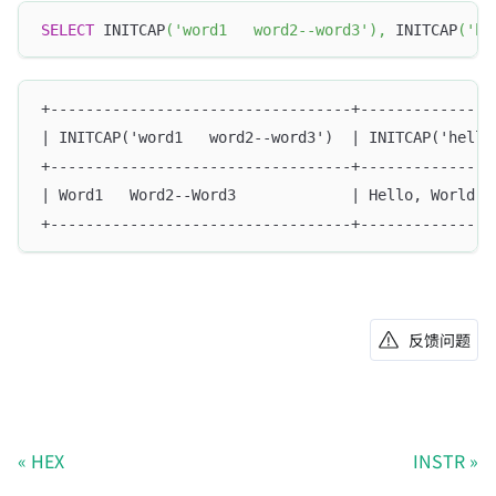
SELECT
 INITCAP
(
'word1   word2--word3'
)
,
 INITCAP
(
'he
+----------------------------------+---------------
| INITCAP('word1   word2--word3')  | INITCAP('hello
+----------------------------------+---------------
| Word1   Word2--Word3             | Hello, World! 
+----------------------------------+---------------
反馈问题
HEX
INSTR