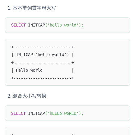
基本单词首字母大写
SELECT
 INITCAP
(
'hello world'
)
;
+------------------------+
| INITCAP('hello world') |
+------------------------+
| Hello World            |
+------------------------+
混合大小写转换
SELECT
 INITCAP
(
'hELLo WoRLD'
)
;
+------------------------+