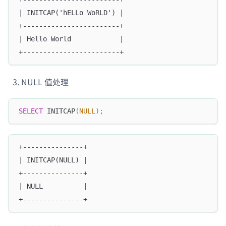
| INITCAP('hELLo WoRLD') |
+------------------------+
| Hello World            |
+------------------------+
NULL 值处理
SELECT
 INITCAP
(
NULL
)
;
+---------------+
| INITCAP(NULL) |
+---------------+
| NULL          |
+---------------+