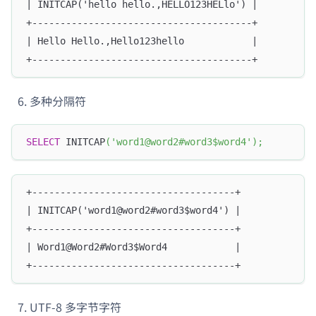
| INITCAP('hello hello.,HELLO123HELlo') |
+---------------------------------------+
| Hello Hello.,Hello123hello            |
+---------------------------------------+
多种分隔符
SELECT
 INITCAP
(
'word1@word2#word3$word4'
)
;
+------------------------------------+
| INITCAP('word1@word2#word3$word4') |
+------------------------------------+
| Word1@Word2#Word3$Word4            |
+------------------------------------+
UTF-8 多字节字符