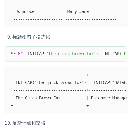
+---------------------+----------------------+
| John Doe            | Mary Jane            |
+---------------------+----------------------+
标题和句子格式化
SELECT
 INITCAP
(
'the quick brown fox'
)
,
 INITCAP
(
'DAT
+-------------------------------+------------------
| INITCAP('the quick brown fox') | INITCAP('DATABAS
+-------------------------------+------------------
| The Quick Brown Fox           | Database Manageme
+-------------------------------+------------------
复杂标点和空格