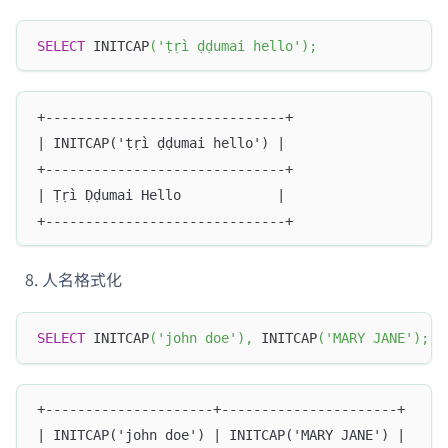
SELECT
 INITCAP
(
'ṭṛì ḍḍumai hello'
)
;
+------------------------------+
| INITCAP('ṭṛì ḍḍumai hello') |
+------------------------------+
| Ṭṛì Ḍḍumai Hello            |
+------------------------------+
人名格式化
SELECT
 INITCAP
(
'john doe'
)
,
 INITCAP
(
'MARY JANE'
)
;
+---------------------+----------------------+
| INITCAP('john doe') | INITCAP('MARY JANE') |