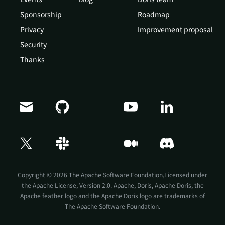
Sponsorship
Roadmap
Privacy
Improvement proposal
Security
Thanks
Doris Summit 26
↗
October 21–22 · Virtual event
Copyright © 2026 The Apache Software Foundation,Licensed under
the
Apache License, Version 2.0
. Apache, Doris, Apache Doris, the
Apache feather logo and the Apache Doris logo are trademarks of
The Apache Software Foundation.
↗