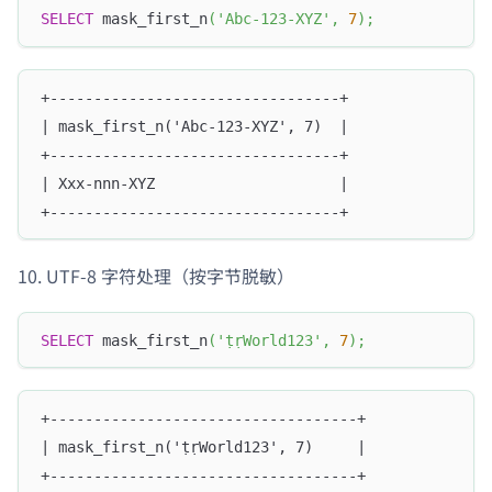
SELECT
 mask_first_n
(
'Abc-123-XYZ'
,
7
)
;
+---------------------------------+
| mask_first_n('Abc-123-XYZ', 7)  |
+---------------------------------+
| Xxx-nnn-XYZ                     |
+---------------------------------+
UTF-8 字符处理（按字节脱敏）
SELECT
 mask_first_n
(
'ṭṛWorld123'
,
7
)
;
+-----------------------------------+
| mask_first_n('ṭṛWorld123', 7)     |
+-----------------------------------+