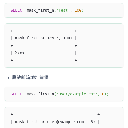
SELECT
 mask_first_n
(
'Test'
,
100
)
;
+---------------------------+
| mask_first_n('Test', 100) |
+---------------------------+
| Xxxx                      |
+---------------------------+
脱敏邮箱地址前缀
SELECT
 mask_first_n
(
'user@example.com'
,
6
)
;
+-------------------------------------+
| mask_first_n('user@example.com', 6) |