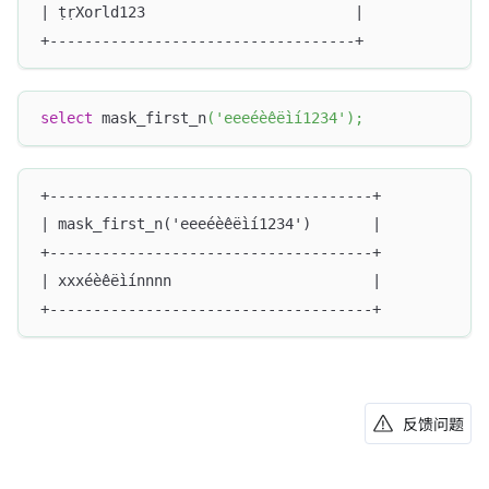
| ṭṛXorld123                        |
+-----------------------------------+
select
 mask_first_n
(
'eeeéèêëìí1234'
)
;
+-------------------------------------+
| mask_first_n('eeeéèêëìí1234')       |
+-------------------------------------+
| xxxéèêëìínnnn                       |
+-------------------------------------+
反馈问题