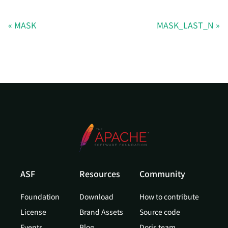
MASK
MASK_LAST_N
ASF
Resources
Community
Foundation
Download
How to contribute
License
Brand Assets
Source code
Events
Blog
Doris team