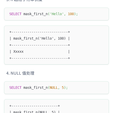
SELECT
 mask_first_n
(
'Hello'
,
100
)
;
+----------------------------+
| mask_first_n('Hello', 100) |
+----------------------------+
| Xxxxx                      |
+----------------------------+
NULL 值处理
SELECT
 mask_first_n
(
NULL
,
5
)
;
+-----------------------+
| mask_first_n(NULL, 5) |