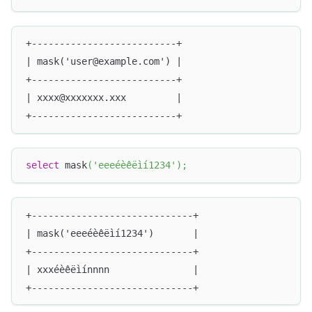
+--------------------------+
| mask('user@example.com') |
+--------------------------+
| xxxx@xxxxxxx.xxx         |
+--------------------------+
select
 mask
(
'eeeéèêëìí1234'
)
;
+-----------------------------+
| mask('eeeéèêëìí1234')       |
+-----------------------------+
| xxxéèêëìínnnn               |
+-----------------------------+