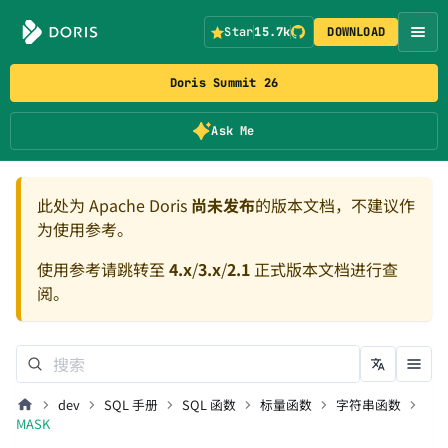
Star
15.7k
DOWNLOAD
Doris Summit 26
Ask Me
此处为 Apache Doris
尚未发布
的版本文档，不建议作
为使用参考。
使用参考请跳转至
4.x
/
3.x
/
2.1
正式版本文档进行查
阅。
dev
SQL 手册
SQL 函数
标量函数
字符串函数
MASK