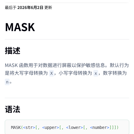
最后
于
2026年6月2日
更新
MASK
描述
MASK 函数用于对数据进行屏蔽以保护敏感信息。默认行为
是将大写字母转换为
，小写字母转换为
，数字转换为
X
x
。
n
语法
MASK
(
<
str
>
[
,
<
upper
>
[
,
<
lower
>
[
,
<
number
>
]
]
]
)