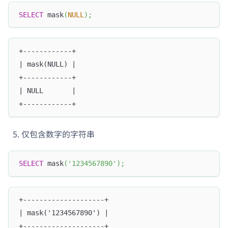
SELECT
 mask
(
NULL
)
;
+------------+
| mask(NULL) |
+------------+
| NULL       |
+------------+
仅包含数字的字符串
SELECT
 mask
(
'1234567890'
)
;
+--------------------+
| mask('1234567890') |
+--------------------+