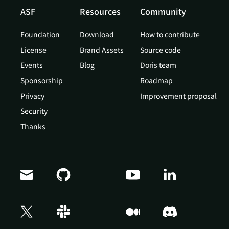
ASF
Resources
Community
Foundation
Download
How to contribute
License
Brand Assets
Source code
Events
Blog
Doris team
Sponsorship
Roadmap
Privacy
Improvement proposal
Security
Thanks
Doris Summit 26
↗
October 21–22 · Virtual event