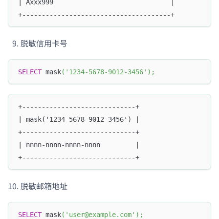
| Axxx999                              |
+--------------------------------------+
脱敏信用卡号
SELECT
 mask
(
'1234-5678-9012-3456'
)
;
+-----------------------------+
| mask('1234-5678-9012-3456') |
+-----------------------------+
| nnnn-nnnn-nnnn-nnnn         |
+-----------------------------+
脱敏邮箱地址
SELECT
 mask
(
'user@example.com'
)
;