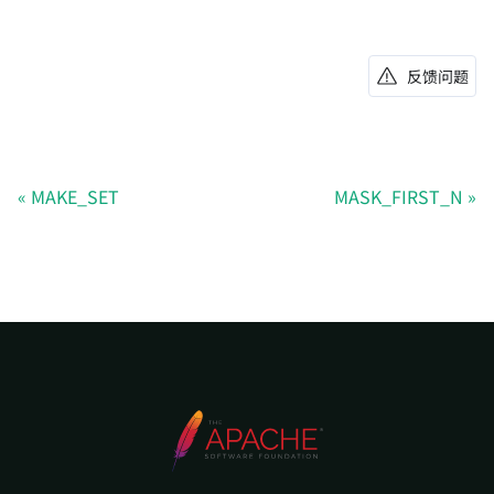
反馈问题
MAKE_SET
MASK_FIRST_N