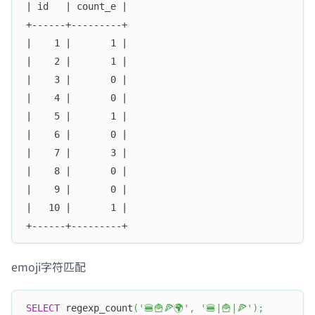
| id   | count_e |
+------+---------+
|    1 |       1 |
|    2 |       1 |
|    3 |       0 |
|    4 |       0 |
|    5 |       1 |
|    6 |       0 |
|    7 |       3 |
|    8 |       0 |
|    9 |       0 |
|   10 |       1 |
+------+---------+
emoji字符匹配
SELECT
 regexp_count
(
'🍔🍟🍕🌍'
,
'🍔|🍟|🍕'
)
;