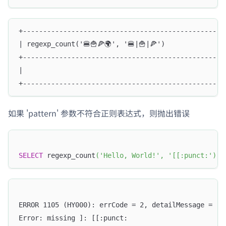
+--------------------------------------------------
| regexp_count('🍔🍟🍕🌍', '🍔|🍟|🍕')              
+--------------------------------------------------
|                                                  
+--------------------------------------------------
如果 'pattern' 参数不符合正则表达式，则抛出错误
SELECT
 regexp_count
(
'Hello, World!'
,
'[[:punct:'
)
;
ERROR 1105 (HY000): errCode = 2, detailMessage = (1
Error: missing ]: [[:punct: