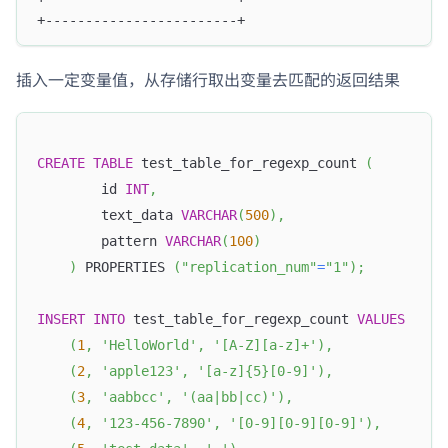
+------------------------+
插入一定变量值，从存储行取出变量去匹配的返回结果
CREATE
TABLE
 test_table_for_regexp_count 
(
        id 
INT
,
        text_data 
VARCHAR
(
500
)
,
        pattern 
VARCHAR
(
100
)
)
 PROPERTIES 
(
"replication_num"
=
"1"
)
;
INSERT
INTO
 test_table_for_regexp_count 
VALUES
(
1
,
'HelloWorld'
,
'[A-Z][a-z]+'
)
,
(
2
,
'apple123'
,
'[a-z]{5}[0-9]'
)
,
(
3
,
'aabbcc'
,
'(aa|bb|cc)'
)
,
(
4
,
'123-456-7890'
,
'[0-9][0-9][0-9]'
)
,