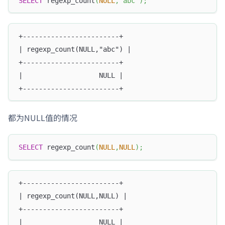
SELECT
 regexp_count
(
NULL
,
"abc"
)
;
+------------------------+
| regexp_count(NULL,"abc") |
+------------------------+
|                   NULL |
+------------------------+
都为NULL值的情况
SELECT
 regexp_count
(
NULL
,
NULL
)
;
+------------------------+
| regexp_count(NULL,NULL) |
+------------------------+
|                   NULL |