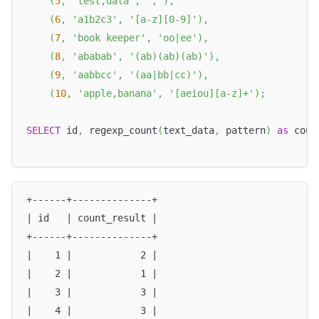
(
5
,
'test,data'
,
','
)
,
(
6
,
'a1b2c3'
,
'[a-z][0-9]'
)
,
(
7
,
'book keeper'
,
'oo|ee'
)
,
(
8
,
'ababab'
,
'(ab)(ab)(ab)'
)
,
(
9
,
'aabbcc'
,
'(aa|bb|cc)'
)
,
(
10
,
'apple,banana'
,
'[aeiou][a-z]+'
)
;
SELECT
 id
,
 regexp_count
(
text_data
,
 pattern
)
as
 coun
+------+--------------+
| id   | count_result |
+------+--------------+
|    1 |            2 |
|    2 |            1 |
|    3 |            3 |
|    4 |            3 |