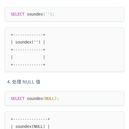
SELECT
 soundex
(
''
)
;
+-------------+
| soundex('') |
+-------------+
|             |
+-------------+
处理 NULL 值
SELECT
 soundex
(
NULL
)
;
+---------------+
| soundex(NULL) |