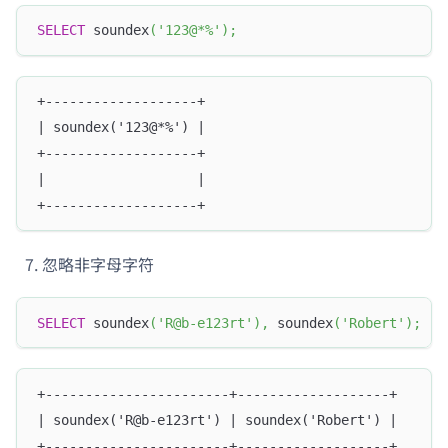
SELECT
 soundex
(
'123@*%'
)
;
+-------------------+
| soundex('123@*%') |
+-------------------+
|                   |
+-------------------+
忽略非字母字符
SELECT
 soundex
(
'R@b-e123rt'
)
,
 soundex
(
'Robert'
)
;
+-----------------------+-------------------+
| soundex('R@b-e123rt') | soundex('Robert') |
+-----------------------+-------------------+