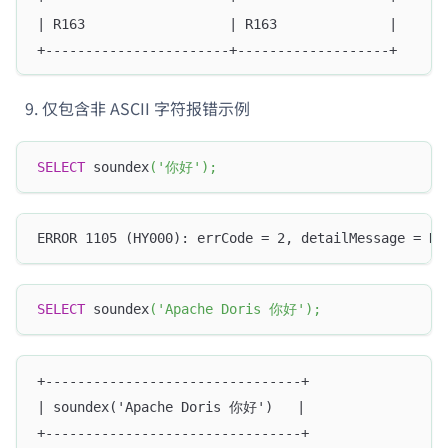
| R163                  | R163              |
+-----------------------+-------------------+
仅包含非 ASCII 字符报错示例
SELECT
 soundex
(
'你好'
)
;
ERROR 1105 (HY000): errCode = 2, detailMessage = No
SELECT
 soundex
(
'Apache Doris 你好'
)
;
+--------------------------------+
| soundex('Apache Doris 你好')   |
+--------------------------------+