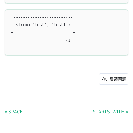
+-------------------------+
| strcmp('test', 'test1') |
+-------------------------+
|                      -1 |
+-------------------------+
反馈问题
SPACE
STARTS_WITH