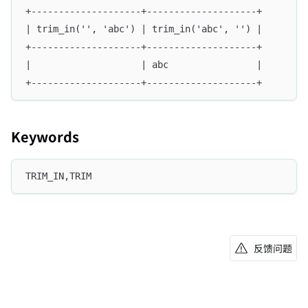
+--------------------+--------------------+
| trim_in('', 'abc') | trim_in('abc', '') |
+--------------------+--------------------+
|                    | abc                |
+--------------------+--------------------+
Keywords
TRIM_IN,TRIM
反馈问题