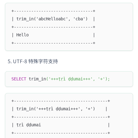
+--------------------------------+
| trim_in('abcHelloabc', 'cba')  |
+--------------------------------+
| Hello                          |
+--------------------------------+
UTF-8 特殊字符支持
SELECT
 trim_in
(
'+++ṭṛì ḍḍumai+++'
,
'+'
)
;
+--------------------------------------+
| trim_in('+++ṭṛì ḍḍumai+++', '+')    |
+--------------------------------------+
| ṭṛì ḍḍumai                           |
+--------------------------------------+