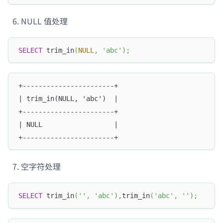
NULL 值处理
SELECT
 trim_in
(
NULL
,
'abc'
)
;
+-----------------------+
| trim_in(NULL, 'abc')  |
+-----------------------+
| NULL                  |
+-----------------------+
空字符处理
SELECT
 trim_in
(
''
,
'abc'
)
,
trim_in
(
'abc'
,
''
)
;