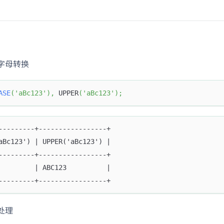
字母转换
ASE
(
'aBc123'
)
,
 UPPER
(
'aBc123'
)
;
---------+-----------------+
aBc123') | UPPER('aBc123') |
---------+-----------------+
         | ABC123          |
---------+-----------------+
处理