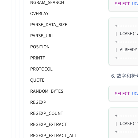
NGRAM_SEARCH
SELECT
UC
OVERLAY
PARSE_DATA_SIZE
+--------
| UCASE('
PARSE_URL
+--------
POSITION
| ALREADY
PRINTF
+--------
PROTOCOL
数字和符
QUOTE
RANDOM_BYTES
SELECT
UC
REGEXP
REGEXP_COUNT
+--------
REGEXP_EXTRACT
| UCASE('
+--------
REGEXP_EXTRACT_ALL