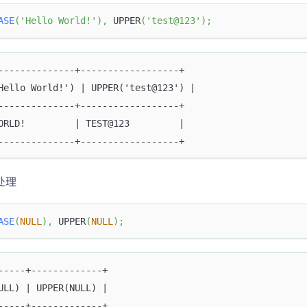
ASE
(
'Hello World!'
)
,
 UPPER
(
'test@123'
)
;
--------------+------------------+
Hello World!') | UPPER('test@123') |
--------------+------------------+
ORLD!         | TEST@123         |
--------------+------------------+
值处理
ASE
(
NULL
)
,
 UPPER
(
NULL
)
;
-----+-------------+
ULL) | UPPER(NULL) |
-----+-------------+