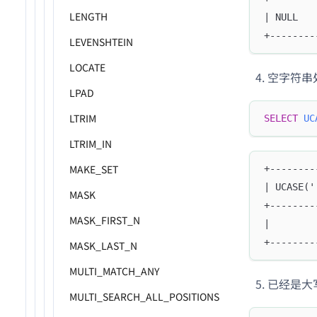
LENGTH
| NULL   
+--------
LEVENSHTEIN
LOCATE
空字符串
LPAD
LTRIM
SELECT
UC
LTRIM_IN
MAKE_SET
+--------
| UCASE('
MASK
+--------
MASK_FIRST_N
|        
+--------
MASK_LAST_N
MULTI_MATCH_ANY
已经是大
MULTI_SEARCH_ALL_POSITIONS