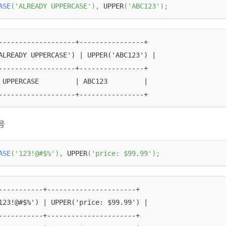
ASE
(
'ALREADY UPPERCASE'
)
,
 UPPER
(
'ABC123'
)
;
-------------------+----------------+
ALREADY UPPERCASE') | UPPER('ABC123') |
-------------------+----------------+
 UPPERCASE         | ABC123         |
-------------------+----------------+
号
ASE
(
'123!@#$%'
)
,
 UPPER
(
'price: $99.99'
)
;
-----------+----------------------+
123!@#$%') | UPPER('price: $99.99') |
-----------+----------------------+