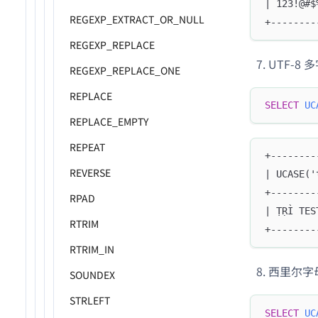
| 123!@#$
REGEXP_EXTRACT_OR_NULL
+--------
REGEXP_REPLACE
UTF-8
REGEXP_REPLACE_ONE
REPLACE
SELECT
UC
REPLACE_EMPTY
REPEAT
+--------
REVERSE
| UCASE('
+--------
RPAD
| ṬṚÌ TES
RTRIM
+--------
RTRIM_IN
西里尔字
SOUNDEX
STRLEFT
SELECT
UC