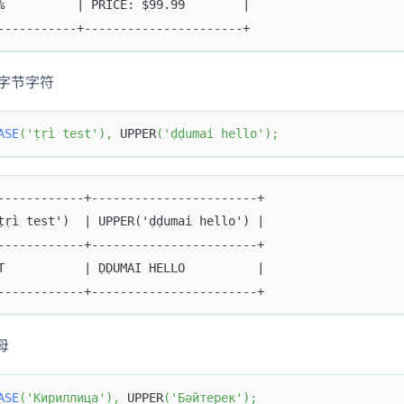
%          | PRICE: $99.99        |
-----------+----------------------+
 多字节字符
ASE
(
'ṭṛì test'
)
,
 UPPER
(
'ḍḍumai hello'
)
;
------------+-----------------------+
ṭṛì test')  | UPPER('ḍḍumai hello') |
------------+-----------------------+
T           | ḌḌUMAI HELLO          |
------------+-----------------------+
母
ASE
(
'Кириллица'
)
,
 UPPER
(
'Бәйтерек'
)
;