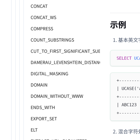
CONCAT
CONCAT_WS
示例
COMPRESS
基本英文
COUNT_SUBSTRINGS
CUT_TO_FIRST_SIGNIFICANT_SUBDOMAIN
SELECT
UC
DAMERAU_LEVENSHTEIN_DISTANCE
DIGITAL_MASKING
+--------
DOMAIN
| UCASE('
DOMAIN_WITHOUT_WWW
+--------
| ABC123 
ENDS_WITH
+--------
EXPORT_SET
ELT
混合字符