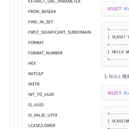
EXTRACT_URL_PARAMETER
SELECT
UC
FROM_BASE64
FIND_IN_SET
+--------
FIRST_SIGNIFICANT_SUBDOMAIN
| UCASE('
FORMAT
+--------
| HELLO W
FORMAT_NUMBER
+--------
HEX
INITCAP
NULL 
INSTR
SELECT
UC
INT_TO_UUID
IS_UUID
+--------
IS_VALID_UTF8
| UCASE(N
LCASE/LOWER
+--------