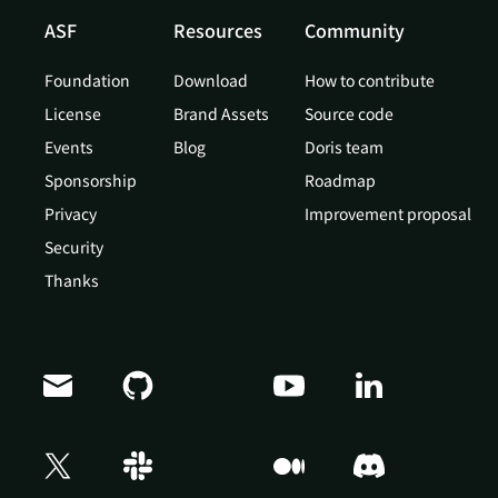
ASF
Resources
Community
Foundation
Download
How to contribute
License
Brand Assets
Source code
Events
Blog
Doris team
Sponsorship
Roadmap
Privacy
Improvement proposal
Security
Thanks
Doris Summit 26
↗
October 21–22 · Virtual event