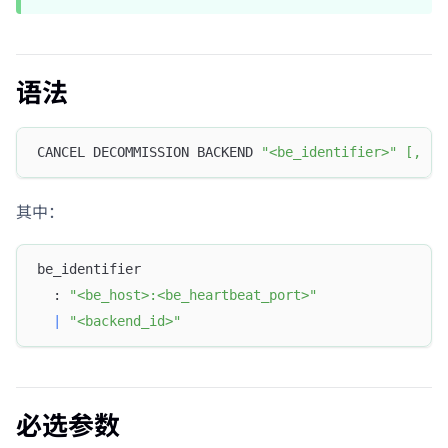
语法
CANCEL DECOMMISSION BACKEND 
"<be_identifier>"
[
,
"<
其中：
be_identifier
  : 
"<be_host>:<be_heartbeat_port>"
|
"<backend_id>"
必选参数