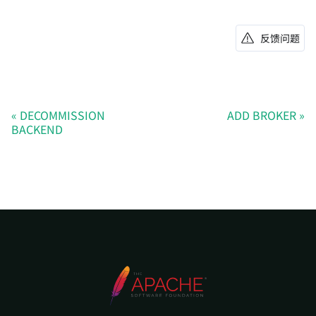
反馈问题
DECOMMISSION
ADD BROKER
BACKEND