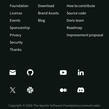
Foundation
Download
How to contribute
License
Brand Assets
Source code
Events
Blog
Doris team
Sponsorship
Roadmap
Privacy
Improvement proposal
Security
Thanks
Doris Summit 26
↗
October 21–22 · Virtual event
Copyright © 2026 The Apache Software Foundation,Licensed under