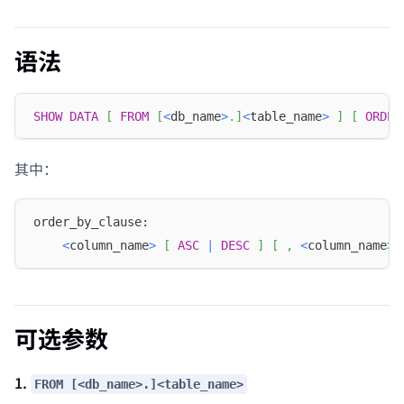
语法
SHOW
DATA
[
FROM
[
<
db_name
>
.
]
<
table_name
>
]
[
ORDER
其中：
order_by_clause:
<
column_name
>
[
ASC
|
DESC
]
[
,
<
column_name
>
可选参数
1.
FROM [<db_name>.]<table_name>