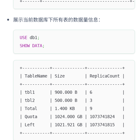
+-------+-----------------------------------+---
展示当前数据库下所有表的数据量信息：
USE
 db1
;
SHOW
DATA
;
+-----------+-------------+--------------+
| TableName | Size        | ReplicaCount |
+-----------+-------------+--------------+
| tbl1      | 900.000 B   | 6            |
| tbl2      | 500.000 B   | 3            |
| Total     | 1.400 KB    | 9            |
| Quota     | 1024.000 GB | 1073741824   |
| Left      | 1021.921 GB | 1073741815   |
+-----------+-------------+--------------+