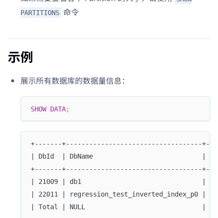
命令
PARTITIONS
示例
展示所有数据库的数据量信息：
SHOW
DATA
;
+-------+-----------------------------------+---
| DbId  | DbName                            | Si
+-------+-----------------------------------+---
| 21009 | db1                               | 0 
| 22011 | regression_test_inverted_index_p0 | 72
| Total | NULL                              | 11