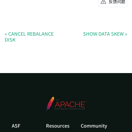
反馈问题
CANCEL REBALANCE
SHOW DATA SKEW
DISK
ASF
Resources
Community