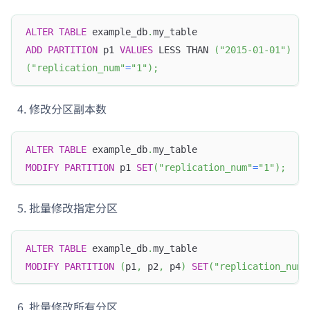
ALTER
TABLE
 example_db
.
my_table
ADD
PARTITION
 p1 
VALUES
 LESS THAN 
(
"2015-01-01"
)
(
"replication_num"
=
"1"
)
;
修改分区副本数
ALTER
TABLE
 example_db
.
my_table
MODIFY
PARTITION
 p1 
SET
(
"replication_num"
=
"1"
)
;
批量修改指定分区
ALTER
TABLE
 example_db
.
my_table
MODIFY
PARTITION
(
p1
,
 p2
,
 p4
)
SET
(
"replication_num"
批量修改所有分区