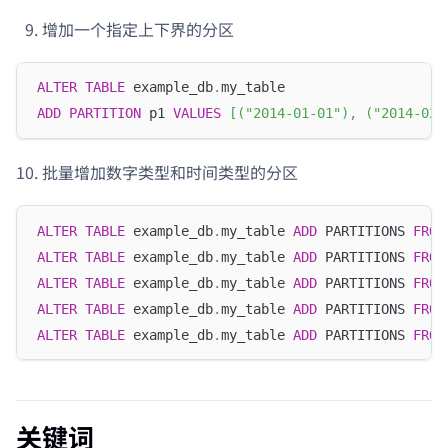
增加一个指定上下界的分区
ALTER
TABLE
 example_db
.
my_table
ADD
PARTITION
 p1 
VALUES
[
(
"2014-01-01"
)
,
(
"2014-02-
批量增加数字类型和时间类型的分区
ALTER
TABLE
 example_db
.
my_table 
ADD
 PARTITIONS 
FROM
ALTER
TABLE
 example_db
.
my_table 
ADD
 PARTITIONS 
FROM
ALTER
TABLE
 example_db
.
my_table 
ADD
 PARTITIONS 
FROM
ALTER
TABLE
 example_db
.
my_table 
ADD
 PARTITIONS 
FROM
ALTER
TABLE
 example_db
.
my_table 
ADD
 PARTITIONS 
FROM
关键词