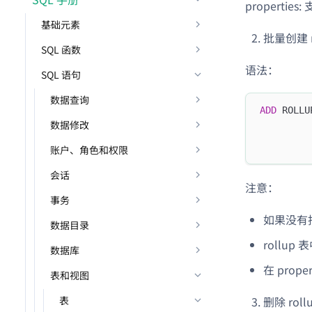
properti
基础元素
批量创建 ro
SQL 函数
语法：
SQL 语句
数据查询
ADD
 ROLLU
数据修改
账户、角色和权限
会话
注意：
事务
如果没有指定
数据目录
rollup
数据库
在 pro
表和视图
删除 rollu
表