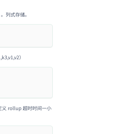
1,v2）。列式存储。
,k3,v1,v2）
), 自定义 rollup 超时时间一小