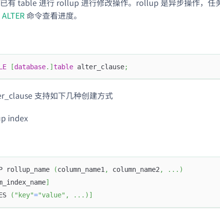
有 table 进行 rollup 进行修改操作。rollup 是异步操
 ALTER
命令查看进度。
LE
[
database
.
]
table
 alter_clause
;
alter_clause 支持如下几种创建方式
p index
P rollup_name 
(
column_name1
,
 column_name2
,
.
.
.
)
m_index_name
]
ES 
(
"key"
=
"value"
,
.
.
.
)
]