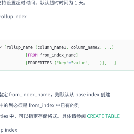
es: 支持设置超时时间，默认超时时间为 1 天。
llup index
P 
[
rollup_name 
(
column_name1
,
 column_name2
,
.
.
.
)
[
FROM
 from_index_name
]
[
PROPERTIES 
(
"key"
=
"value"
,
.
.
.
)
]
,
.
.
.
]
 from_index_name，则默认从 base index 创建
 表中的列必须是 from_index 中已有的列
perties 中，可以指定存储格式。具体请参阅
CREATE TABLE
p index