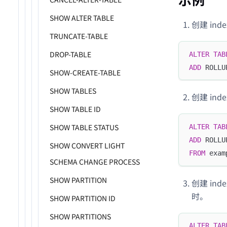
SHOW ALTER TABLE
创建 inde
TRUNCATE-TABLE
DROP-TABLE
ALTER
TAB
ADD
 ROLLU
SHOW-CREATE-TABLE
SHOW TABLES
创建 inde
SHOW TABLE ID
SHOW TABLE STATUS
ALTER
TAB
ADD
 ROLLU
SHOW CONVERT LIGHT
FROM
 exam
SCHEMA CHANGE PROCESS
SHOW PARTITION
创建 index
时。
SHOW PARTITION ID
SHOW PARTITIONS
ALTER
TAB