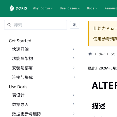
Why Doris
Use Cases
Docs
Resour
此处为 Apach
使用参考请
Get Started
快速开始
dev
SQ
功能与架构
安装与部署
最后
于
2026年5月
连接与集成
ALTE
Use Doris
表设计
描述
数据导入
数据更新与删除