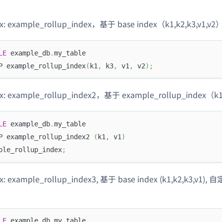
x: example_rollup_index，基于 base index（k1,k2,k3,v
LE
 example_db
.
my_table
P example_rollup_index
(
k1
,
 k3
,
 v1
,
 v2
)
;
x: example_rollup_index2，基于 example_rollup_index（k1
LE
 example_db
.
my_table
P example_rollup_index2 
(
k1
,
 v1
)
ple_rollup_index
;
: example_rollup_index3, 基于 base index (k1,k2,k3,v1
LE
 example_db
.
my_table