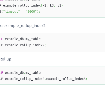
P example_rollup_index
(
k1
,
 k3
,
 v1
)
S
(
"timeout"
=
"3600"
)
;
: example_rollup_index2
LE
 example_db
.
my_table
UP example_rollup_index2
;
ollup
LE
 example_db
.
my_table
UP example_rollup_index2
,
example_rollup_index3
;