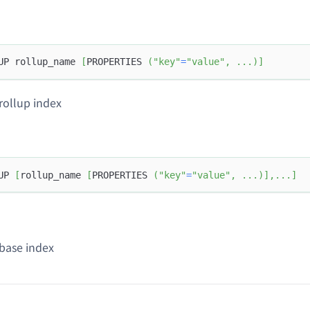
UP rollup_name 
[
PROPERTIES 
(
"key"
=
"value"
,
.
.
.
)
]
llup index
UP 
[
rollup_name 
[
PROPERTIES 
(
"key"
=
"value"
,
.
.
.
)
]
,
.
.
.
]
se index