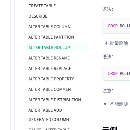
CREATE TABLE
语法：
DESCRIBE
ALTER TABLE COLUMN
DROP
 ROLL
ALTER TABLE PARTITION
批量删除 ro
ALTER TABLE ROLLUP
语法：
ALTER TABLE RENAME
ALTER TABLE REPLACE
DROP
 ROLL
ALTER TABLE PROPERTY
ALTER TABLE COMMENT
注意：
ALTER TABLE DISTRIBUTION
不能删除 ba
ALTER TABLE ADD
GENERATED COLUMN
示例
CANCEL-ALTER-TABLE