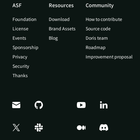
ASF
Resources
Community
Foundation
Download
How to contribute
License
Brand Assets
Source code
Events
Blog
Doris team
Sponsorship
Roadmap
Privacy
Improvement proposal
Security
Thanks
Doris Summit 26
↗
October 21–22 · Virtual event