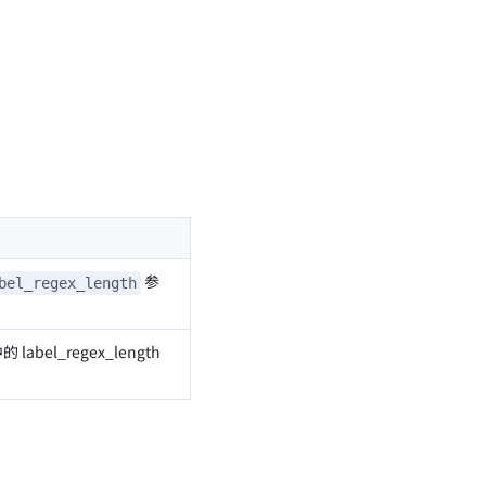
参
bel_regex_length
abel_regex_length