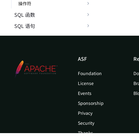
操作符
SQL 函数
SQL 语句
ASF
Re
Foundation
Do
License
Br
Events
Bl
Sponsorship
Privacy
Security
Thanks