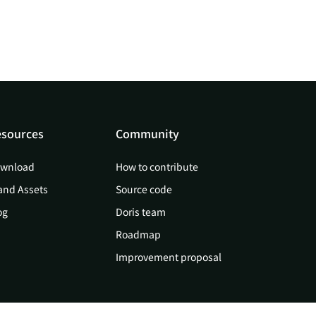
sources
Community
wnload
How to contribute
and Assets
Source code
og
Doris team
Roadmap
Improvement proposal