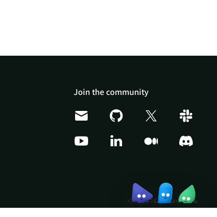
Doris Summit 26
↗
October 21–22 · Virtual
Join the community
event
↗