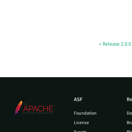
Release 2.0.0
ASF
Re
Foundation
Do
License
Br
Events
Bl