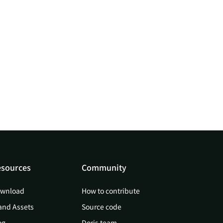
sources
Community
wnload
How to contribute
and Assets
Source code
og
Doris team