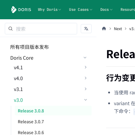
Why Doris
Use Cases
Docs
Resour
Next
v3.
所有项目版本发布
Relea
Doris Core
v4.1
行为变
v4.0
v3.1
当使用 ra
v3.0
varian
下命令：
Release 3.0.8
Release 3.0.7
Release 3.0.6