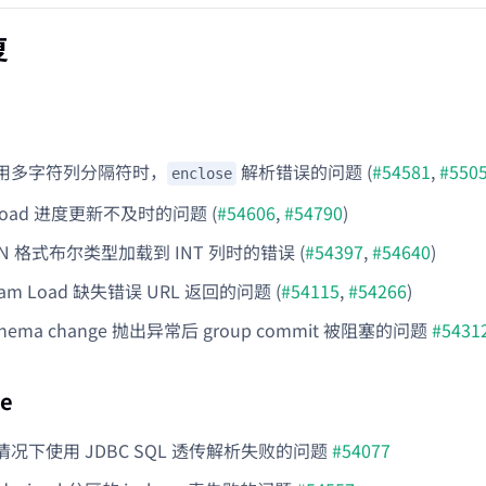
复
用多字符列分隔符时，
解析错误的问题 (
#54581
,
#550
enclose
 Load 进度更新不及时的问题 (
#54606
,
#54790
)
ON 格式布尔类型加载到 INT 列时的错误 (
#54397
,
#54640
)
eam Load 缺失错误 URL 返回的问题 (
#54115
,
#54266
)
hema change 抛出异常后 group commit 被阻塞的问题
#5431
e
况下使用 JDBC SQL 透传解析失败的问题
#54077