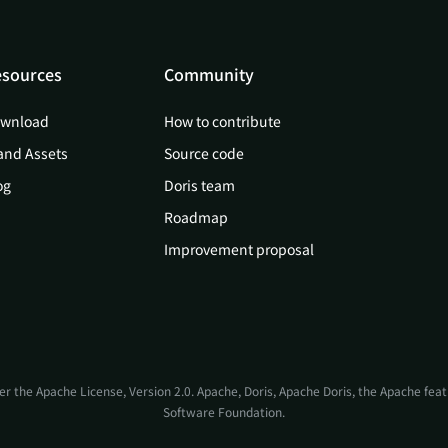
sources
Community
wnload
How to contribute
and Assets
Source code
og
Doris team
Roadmap
Improvement proposal
er the
Apache License, Version 2.0
. Apache, Doris, Apache Doris, the Apache fe
Software Foundation.