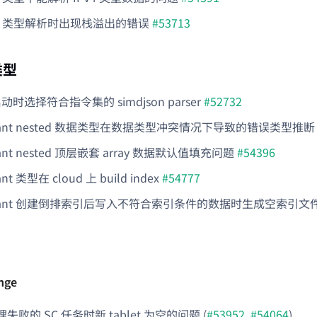
V6 类型解析时出现栈溢出的错误
#53713
类型
动时选择符合指令集的 simdjson parser
#52732
riant nested 数据类型在数据类型冲突情况下导致的错误类型推
iant nested 顶层嵌套 array 数据默认值填充问题
#54396
ant 类型在 cloud 上 build index
#54777
ariant 创建倒排索引后写入不符合索引条件的数据时生成空索引
nge
失败的 SC 任务时新 tablet 为空的问题 (
#53952
,
#54064
)