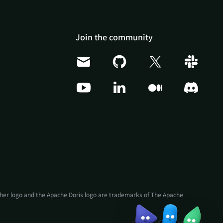
Join the community
Doris Summit 26
↗
October 21–22 · Virtual
event
ather logo and the Apache Doris logo are trademarks of The Apache