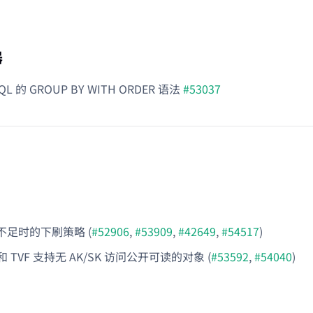
器
QL 的 GROUP BY WITH ORDER 语法
#53037
不足时的下刷策略 (
#52906
,
#53909
,
#42649
,
#54517
)
d 和 TVF 支持无 AK/SK 访问公开可读的对象 (
#53592
,
#54040
)