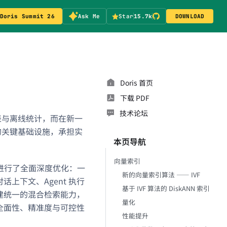
Doris Summit 26
Ask Me
Star
15.7k
DOWNLOAD
Doris 首页
下载 PDF
技术论坛
表与离线统计，而在新一
的关键基础设施，承担实
本页导航
向量索引
等领域进行了全面深度优化：一
新的向量索引算法 —— IVF
上下文、Agent 执行
基于 IVF 算法的 DiskANN 索引
构建统一的混合检索能力，
量化
对全面性、精准度与可控性
性能提升