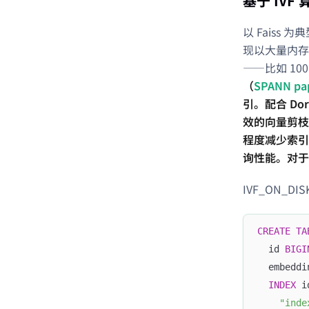
基于 IVF 
以 Fais
现以大量内存
——比如 1
（
SPANN pa
引。配合 Do
效的向量剪枝，
程度减少索引
询性能。对于
IVF_ON_D
CREATE
TA
  id 
BIGI
  embeddi
INDEX
 i
"inde