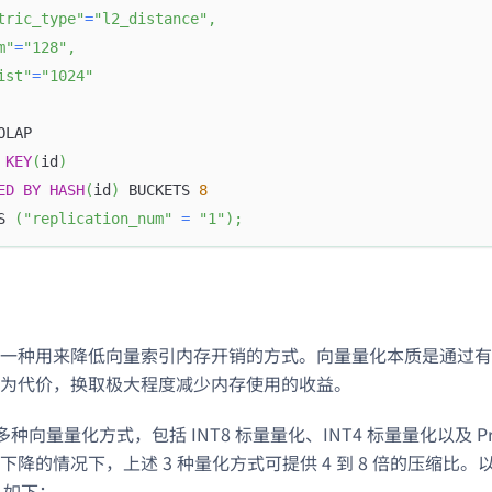
tric_type"
=
"l2_distance"
,
m"
=
"128"
,
ist"
=
"1024"
OLAP
KEY
(
id
)
ED
BY
HASH
(
id
)
 BUCKETS 
8
S 
(
"replication_num"
=
"1"
)
;
一种用来降低向量索引内存开销的方式。向量量化本质是通过有
为代价，换取极大程度减少内存使用的收益。
了多种向量量化方式，包括 INT8 标量量化、INT4 标量量化以及 Produ
降的情况下，上述 3 种量化方式可提供 4 到 8 倍的压缩比。以对 
 如下：