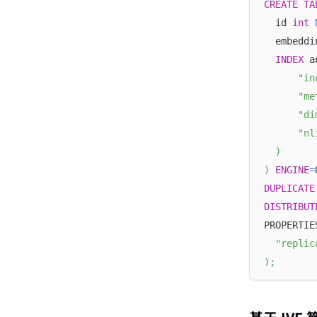
CREATE
TA
  id 
int
  embeddi
INDEX
 a
"in
"me
"di
"nl
)
)
ENGINE
=
DUPLICATE
DISTRIBUT
PROPERTIE
"replic
)
;