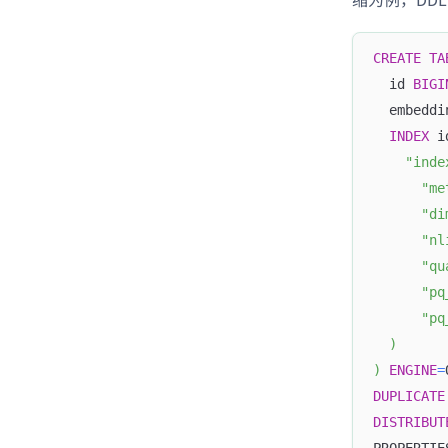
CREATE
TA
  id 
BIGI
  embeddi
INDEX
 i
"inde
"me
"di
"nl
"qu
"pq
"pq
)
)
ENGINE
=
DUPLICATE
DISTRIBUT
PROPERTIE