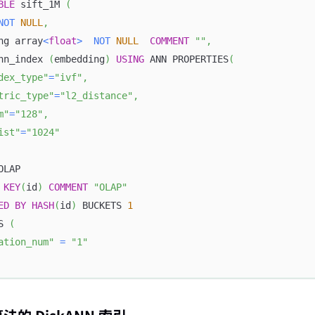
BLE
 sift_1M 
(
NOT
NULL
,
ng array
<
float
>
NOT
NULL
COMMENT
""
,
nn_index 
(
embedding
)
USING
 ANN PROPERTIES
(
dex_type"
=
"ivf"
,
tric_type"
=
"l2_distance"
,
m"
=
"128"
,
ist"
=
"1024"
OLAP
KEY
(
id
)
COMMENT
"OLAP"
ED
BY
HASH
(
id
)
 BUCKETS 
1
S 
(
ation_num"
=
"1"