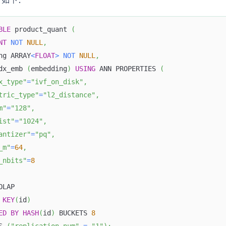
BLE
 product_quant 
(
NT
NOT
NULL
,
ng ARRAY
<
FLOAT
>
NOT
NULL
,
dx_emb 
(
embedding
)
USING
 ANN PROPERTIES 
(
x_type"
=
"ivf_on_disk"
,
tric_type"
=
"l2_distance"
,
m"
=
"128"
,
ist"
=
"1024"
,
antizer"
=
"pq"
,
_m"
=
64
,
_nbits"
=
8
OLAP
KEY
(
id
)
ED
BY
HASH
(
id
)
 BUCKETS 
8
S 
(
"replication_num"
=
"1"
)
;