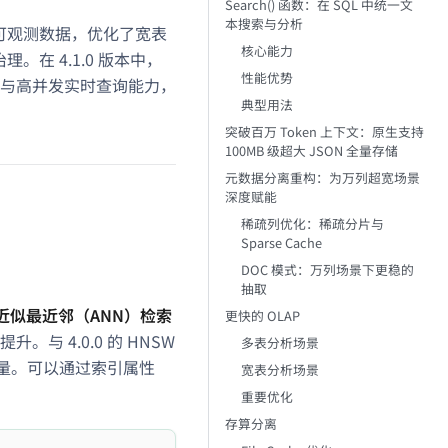
Search() 函数：在 SQL 中统一文
本搜索与分析
等可观测数据，优化了宽表
核心能力
在 4.1.0 版本中，
性能优势
与高并发实时查询能力，
典型用法
突破百万 Token 上下文：原生支持
100MB 级超大 JSON 全量存储
元数据分离重构：为万列超宽场景
深度赋能
稀疏列优化：稀疏分片与
Sparse Cache
DOC 模式：万列场景下更稳的
抽取
的近似最近邻（ANN）检索
更快的 OLAP
 4.0.0 的 HNSW
多表分析场景
向量。可以通过索引属性
宽表分析场景
重要优化
存算分离