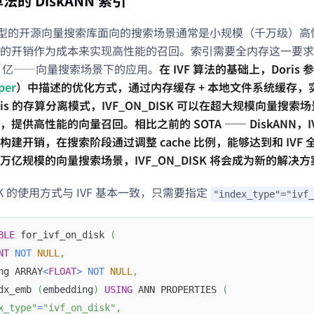
算法的 DiskANN 索引
s 为典型的开源向量搜索库面向的搜索场景通常是小规模（千万级）
的开销作为成本来实现高性能的召回。索引需要全内存这一要求
00 亿——向量搜索场景下的应用。
在 IVF 算法的基础上，Doris 
per
）中描述的优化方式，通过内存缓存 + 本地文件系统缓存，实现了 
ris 的存算分离模式，IVF_ON_DISK 可以在超大规模向量搜
提供高性能的向量召回。相比之前的 SOTA —— DiskANN，IVF
构建开销，在搜索阶段通过调整 cache 比例，能够达到和 IVF
万亿规模的向量搜索场景，IVF_ON_DISK 将会成为新的解决方
ISK 的使用方式与 IVF 基本一致，只需要指定
"index_type"="ivf_
BLE
 for_ivf_on_disk 
(
NT
NOT
NULL
,
ng ARRAY
<
FLOAT
>
NOT
NULL
,
dx_emb 
(
embedding
)
USING
 ANN PROPERTIES 
(
x_type"
=
"ivf_on_disk"
,